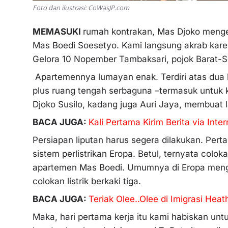
Foto dan ilustrasi: CoWasJP.com
MEMASUKI
rumah kontrakan, Mas Djoko meng
Mas Boedi Soesetyo. Kami langsung akrab kare
Gelora 10 Nopember Tambaksari, pojok Barat-S
Apartemennya lumayan enak. Terdiri atas dua k
plus ruang tengah serbaguna –termasuk untuk
Djoko Susilo, kadang juga Auri Jaya, membuat l
BACA JUGA:
Kali Pertama Kirim Berita via Inter
Persiapan liputan harus segera dilakukan. Per
sistem perlistrikan Eropa. Betul, ternyata colo
apartemen Mas Boedi. Umumnya di Eropa mengg
colokan listrik berkaki tiga.
BACA JUGA:
Teriak Olee..Olee di Imigrasi Hea
Maka, hari pertama kerja itu kami habiskan untuk 