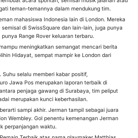
 membuat acara spontan, semisal musik jalanan atau
ngati teman-temannya dalam mendukung tim.
eman mahasiswa Indonesia lain di London. Mereka
 semisal di SwissSquare dan lain-lain, juga punya
n punya Range Rover keluaran terbaru.
ia, mampu meningkatkan semangat mencari berita
Solihin Hidayat, sempat mampir ke London dari
Suhu selalu memberi kabar positif,
ro Jawa Pos merupakan laporan terbaik di
antara penjaga gawang di Surabaya, tim peliput
dai merupakan kunci keberhasilan.
berarti sampi akhir. Jerman tampil sebagai juara
adion Wembley. Gol penentu kemenangan Jerman
bak perpanjangan waktu.
t Pemain Terbaik atas nama playmaker Matthias