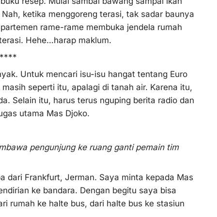
i buku resep. Mulai sambal bawang sampai ikan
. Nah, ketika menggoreng terasi, tak sadar baunya
 apartemen rame-rame membuka jendela rumah
terasi. Hehe…harap maklum.
****
anyak. Untuk mencari isu-isu hangat tentang Euro
sih seperti itu, apalagi di tanah air. Karena itu,
da. Selain itu, harus terus nguping berita radio dan
i tugas utama Mas Djoko.
awa pengunjung ke ruang ganti pemain tim
iba dari Frankfurt, Jerman. Saya minta kepada Mas
ndirian ke bandara. Dengan begitu saya bisa
 rumah ke halte bus, dari halte bus ke stasiun