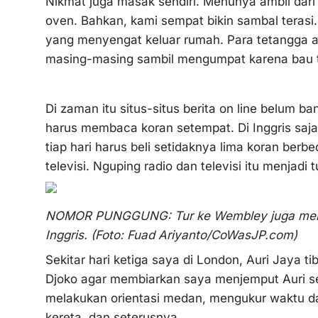
Nikmat juga masak sendiri. Menunya ambil dar
oven. Bahkan, kami sempat bikin sambal terasi
yang menyengat keluar rumah. Para tetangga
masing-masing sambil mengumpat karena bau 
Di zaman itu situs-situs berita on line belum b
harus membaca koran setempat. Di Inggris saja ma
tiap hari harus beli setidaknya lima koran berbe
televisi. Nguping radio dan televisi itu menjad
NOMOR PUNGGUNG: Tur ke Wembley juga memb
Inggris. (Foto: Fuad Ariyanto/CoWasJP.com)
Sekitar hari ketiga saya di London, Auri Jaya t
Djoko agar membiarkan saya menjemput Auri se
melakukan orientasi medan, mengukur waktu dari
kereta, dan seterusnya.