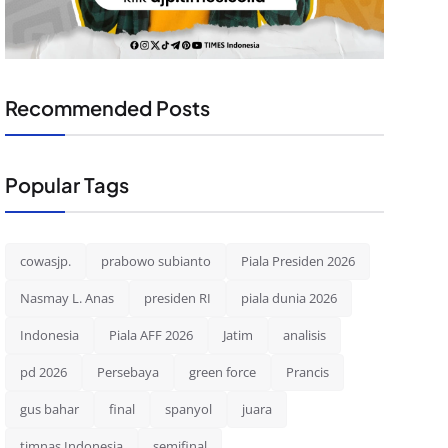
Recommended Posts
Popular Tags
cowasjp.
prabowo subianto
Piala Presiden 2026
Nasmay L. Anas
presiden RI
piala dunia 2026
Indonesia
Piala AFF 2026
Jatim
analisis
pd 2026
Persebaya
green force
Prancis
gus bahar
final
spanyol
juara
timnas Indonesia
semifinal