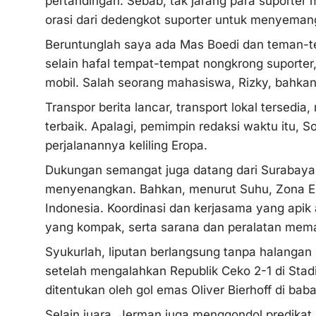
pertandingan. Sebab, tak jarang para suporter
orasi dari dedengkot suporter untuk menyema
Beruntunglah saya ada Mas Boedi dan teman-t
selain hafal tempat-tempat nongkrong suporter,
mobil. Salah seorang mahasiswa, Rizky, bahka
Transpor berita lancar, transport lokal tersed
terbaik. Apalagi, pemimpin redaksi waktu itu, 
perjalanannya keliling Eropa.
Dukungan semangat juga datang dari Surabaya. 
menyenangkan. Bahkan, menurut Suhu, Zona Eu
Indonesia. Koordinasi dan kerjasama yang apik 
yang kompak, serta sarana dan peralatan mema
Syukurlah, liputan berlangsung tanpa halangan 
setelah mengalahkan Republik Ceko 2-1 di St
ditentukan oleh gol emas Oliver Bierhoff di ba
Selain juara, Jerman juga menggondol predika