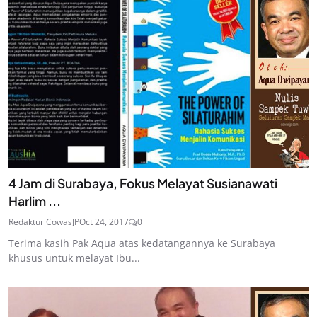
4 Jam di Surabaya, Fokus Melayat Susianawati
Harlim ...
Redaktur CowasJP
Oct 24, 2017
0
Terima kasih Pak Aqua atas kedatangannya ke Surabaya
khusus untuk melayat Ibu...