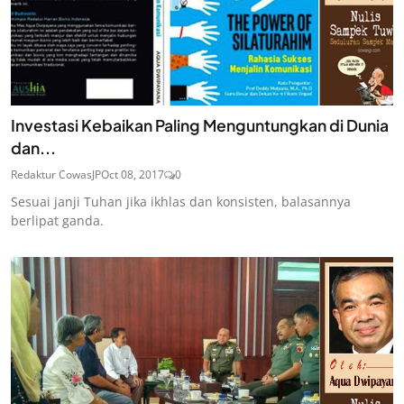
Investasi Kebaikan Paling Menguntungkan di Dunia
dan...
Redaktur CowasJP
Oct 08, 2017
0
Sesuai janji Tuhan jika ikhlas dan konsisten, balasannya
berlipat ganda.