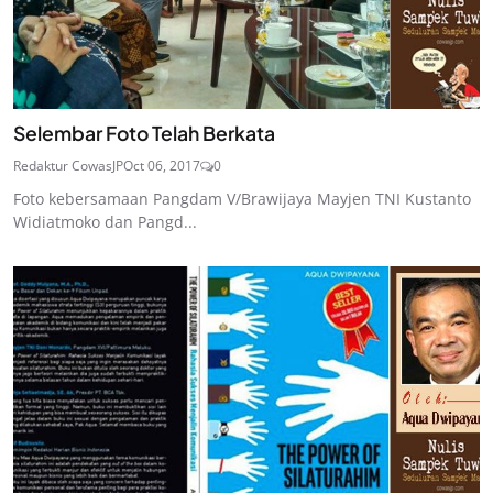
Selembar Foto Telah Berkata
Redaktur CowasJP
Oct 06, 2017
0
Foto kebersamaan Pangdam V/Brawijaya Mayjen TNI Kustanto
Widiatmoko dan Pangd...