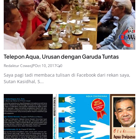
Telepon Aqua, Urusan dengan Garuda Tuntas
Redaktur CowasJP
Oct 10, 2017
0
Saya pagi tadi membaca tulisan di Facebook dari rekan saya,
Sutan Kasidhal, S...