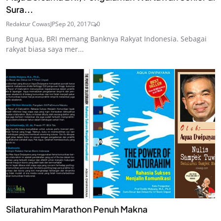
Sura...
Redaktur CowasJP
Sep 20, 2017
0
Bung Aqua, BRI memang Banknya Rakyat Indonesia. Sebagai
rakyat biasa saya mer...
Silaturahim Marathon Penuh Makna