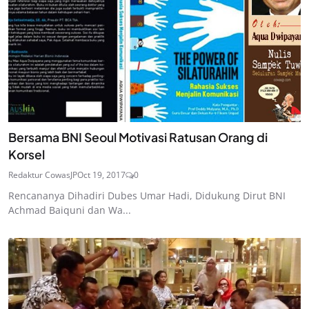
Bersama BNI Seoul Motivasi Ratusan Orang di
Korsel
Redaktur CowasJP
Oct 19, 2017
0
Rencananya Dihadiri Dubes Umar Hadi, Didukung Dirut BNI
Achmad Baiquni dan Wa...