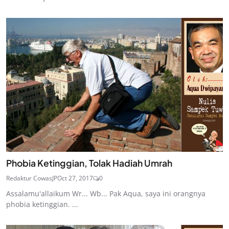
Phobia Ketinggian, Tolak Hadiah Umrah
Redaktur CowasJP
Oct 27, 2017
0
Assalamu'allaikum Wr... Wb... Pak Aqua, saya ini orangnya
phobia ketinggian. ...