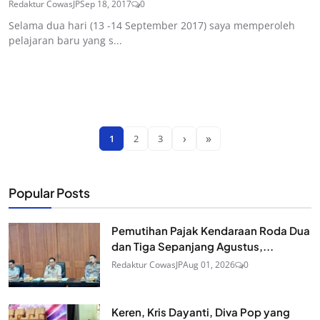
Redaktur CowasJP
Sep 18, 2017
0
Selama dua hari (13 -14 September 2017) saya memperoleh
pelajaran baru yang s...
›
»
1
2
3
Popular Posts
Pemutihan Pajak Kendaraan Roda Dua
dan Tiga Sepanjang Agustus,...
Redaktur CowasJP
Aug 01, 2026
0
Keren, Kris Dayanti, Diva Pop yang