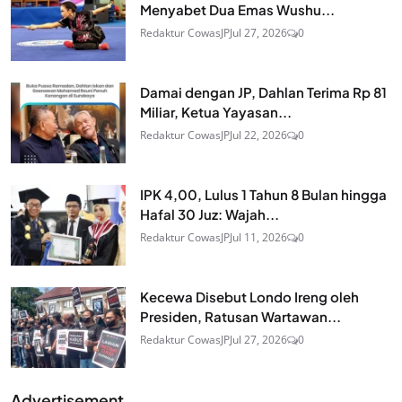
Menyabet Dua Emas Wushu...
Redaktur CowasJP
Jul 27, 2026
0
Damai dengan JP, Dahlan Terima Rp 81
Miliar, Ketua Yayasan...
Redaktur CowasJP
Jul 22, 2026
0
IPK 4,00, Lulus 1 Tahun 8 Bulan hingga
Hafal 30 Juz: Wajah...
Redaktur CowasJP
Jul 11, 2026
0
Kecewa Disebut Londo Ireng oleh
Presiden, Ratusan Wartawan...
Redaktur CowasJP
Jul 27, 2026
0
Advertisement