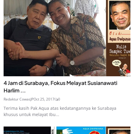
4 Jam di Surabaya, Fokus Melayat Susianawati
Harlim ...
Redaktur CowasJP
Oct 25, 2017
0
Terima kasih Pak Aqua atas kedatangannya ke Surabaya
khusus untuk melayat Ibu...