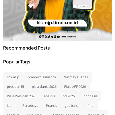
Recommended Posts
Popular Tags
cowasjp.
prabowo subianto
Nasmay L. Anas
presiden RI
piala dunia 2026
Piala AFF 2026
Piala Presiden 2026
analisis
pd 2026
Indonesia
Jatim
Persebaya
Prancis
gus bahar
final
spanyol
presidsen RI
timnas Indonesia
green force