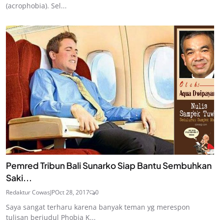
(acrophobia). Sel...
Pemred Tribun Bali Sunarko Siap Bantu Sembuhkan
Saki...
Redaktur CowasJP
Oct 28, 2017
0
Saya sangat terharu karena banyak teman yg merespon
tulisan berjudul Phobia K...