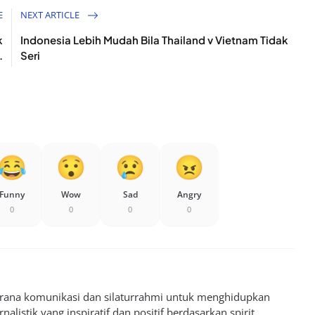
E
NEXT ARTICLE
k
Indonesia Lebih Mudah Bila Thailand v Vietnam Tidak
.
Seri
Funny
Wow
Sad
Angry
0
0
0
0
sarana komunikasi dan silaturrahmi untuk menghidupkan
alistik yang inspiratif dan positif berdasarkan spirit