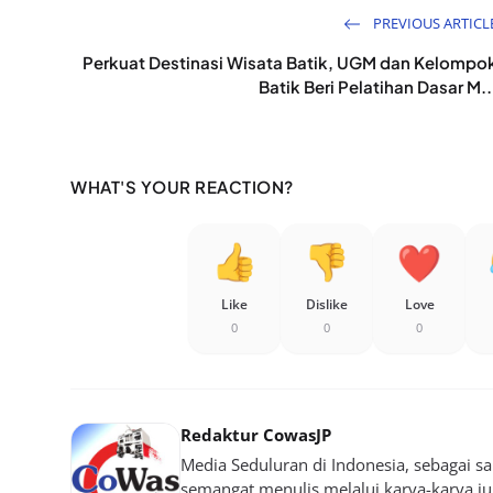
PREVIOUS ARTICL
Perkuat Destinasi Wisata Batik, UGM dan Kelompo
Batik Beri Pelatihan Dasar M..
WHAT'S YOUR REACTION?
Like
Dislike
Love
0
0
0
Redaktur CowasJP
Media Seduluran di Indonesia, sebagai 
semangat menulis melalui karya-karya jurn