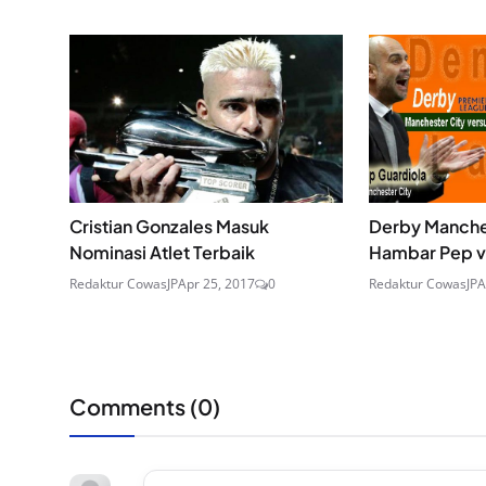
Cristian Gonzales Masuk
Derby Manche
Nominasi Atlet Terbaik
Hambar Pep v
Redaktur CowasJP
Apr 25, 2017
0
Redaktur CowasJP
A
Comments (
0
)