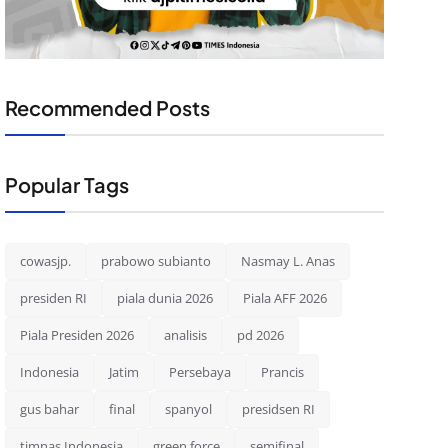
Recommended Posts
Popular Tags
cowasjp.
prabowo subianto
Nasmay L. Anas
presiden RI
piala dunia 2026
Piala AFF 2026
Piala Presiden 2026
analisis
pd 2026
Indonesia
Jatim
Persebaya
Prancis
gus bahar
final
spanyol
presidsen RI
timnas Indonesia
green force
semifinal