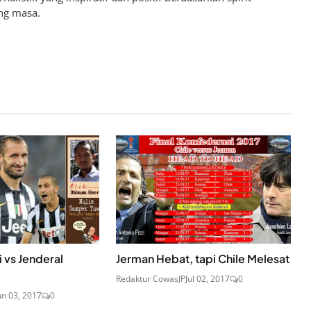
ng masa.
i vs Jenderal
Jerman Hebat, tapi Chile Melesat
Redaktur CowasJP
Jul 02, 2017
0
un 03, 2017
0