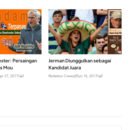
ster: Persaingan
Jerman Diunggulkan sebagai
s Mou
Kandidat Juara
pr 27, 2017
0
Redaktur CowasJP
Jun 16, 2017
0