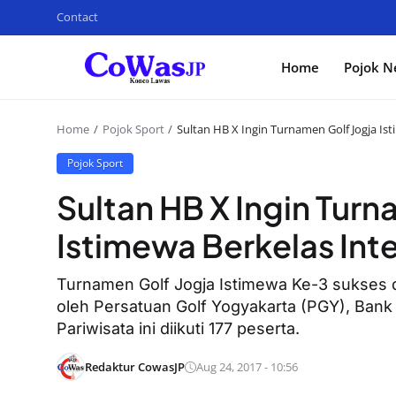
Contact
Home
Pojok N
Home
Pojok Sport
Sultan HB X Ingin Turnamen Golf Jogja Is
Pojok Sport
Sultan HB X Ingin Turn
Istimewa Berkelas Int
Turnamen Golf Jogja Istimewa Ke-3 sukses di
oleh Persatuan Golf Yogyakarta (PGY), Ban
Pariwisata ini diikuti 177 peserta.
Redaktur CowasJP
Aug 24, 2017 - 10:56