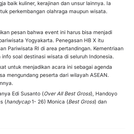
 baik kuliner, kerajinan dan unsur lainnya. Ia
untuk perkembangan olahraga maupun wisata.
n pesan bahwa event ini harus bisa menjadi
 pariwisata Yogyakarta. Penegasan HB X itu
n Pariwisata RI di area pertandingan. Kementriaan
fo soal destinasi wisata di seluruh Indonesia.
t untuk menjadikan acara ini sebagai agenda
isa mengundang peserta dari wilayah ASEAN.
unnya.
anya Edi Susanto (
Over All Best Gross
), Handoyo
s (
handycap
1- 26) Monica (
Best Gross
) dan