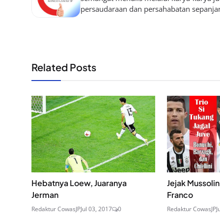
persaudaraan dan persahabatan sepanja
Related Posts
Hebatnya Loew, Juaranya
Jejak Mussolin
Jerman
Franco
Redaktur CowasJP
Jul 03, 2017
0
Redaktur CowasJP
J