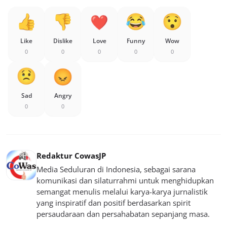
Like
Dislike
Love
Funny
Wow
0
0
0
0
0
Sad
Angry
0
0
Redaktur CowasJP
Media Seduluran di Indonesia, sebagai sarana
komunikasi dan silaturrahmi untuk menghidupkan
semangat menulis melalui karya-karya jurnalistik
yang inspiratif dan positif berdasarkan spirit
persaudaraan dan persahabatan sepanjang masa.