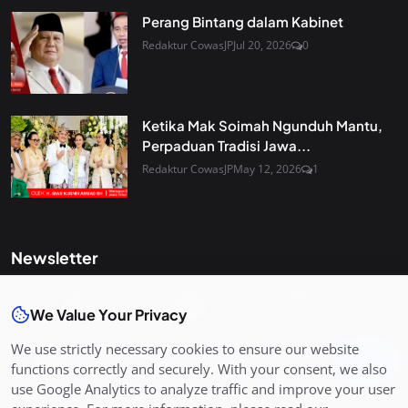
Perang Bintang dalam Kabinet
Redaktur CowasJP
Jul 20, 2026
0
Ketika Mak Soimah Ngunduh Mantu,
Perpaduan Tradisi Jawa...
Redaktur CowasJP
May 12, 2026
1
Newsletter
Get the latest news and curated updates straight to your
inbox. Sign up for our newsletter.
We Value Your Privacy
We use strictly necessary cookies to ensure our website
Join
functions correctly and securely. With your consent, we also
use Google Analytics to analyze traffic and improve your user