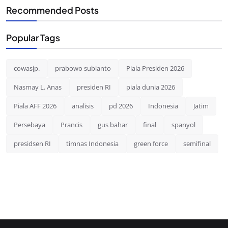
Recommended Posts
Popular Tags
cowasjp.
prabowo subianto
Piala Presiden 2026
Nasmay L. Anas
presiden RI
piala dunia 2026
Piala AFF 2026
analisis
pd 2026
Indonesia
Jatim
Persebaya
Prancis
gus bahar
final
spanyol
presidsen RI
timnas Indonesia
green force
semifinal