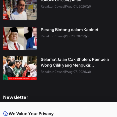
Redaktur CowasJP
Aug 01, 2026
0
Perang Bintang dalam Kabinet
Redaktur CowasJP
Jul 20, 2026
0
Selamat Jalan Cak Sholeh: Pembela
Wong Cilik yang Mengukir...
Redaktur CowasJP
Aug 07, 2026
0
Newsletter
Get the latest news and curated updates straight to your
We Value Your Privacy
inbox. Sign up for our newsletter.