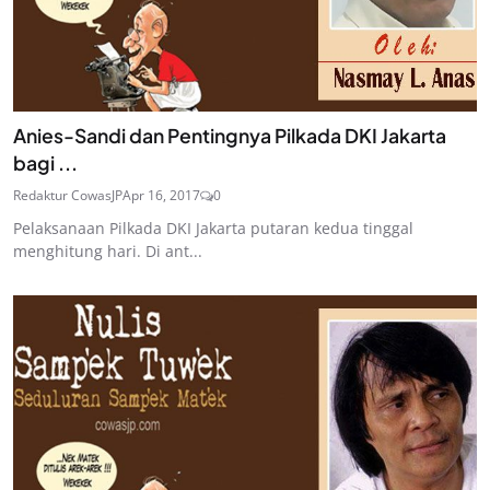
Anies-Sandi dan Pentingnya Pilkada DKI Jakarta
bagi ...
Redaktur CowasJP
Apr 16, 2017
0
Pelaksanaan Pilkada DKI Jakarta putaran kedua tinggal
menghitung hari. Di ant...