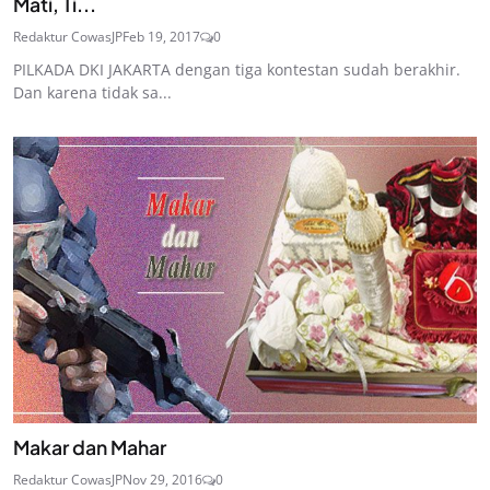
Mati, Ti...
Redaktur CowasJP
Feb 19, 2017
0
PILKADA DKI JAKARTA dengan tiga kontestan sudah berakhir.
Dan karena tidak sa...
Makar dan Mahar
Redaktur CowasJP
Nov 29, 2016
0