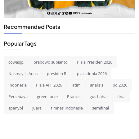
Recommended Posts
Popular Tags
cowasjp.
prabowo subianto
Piala Presiden 2026
Nasmay L. Anas
presiden RI
piala dunia 2026
Indonesia
Piala AFF 2026
Jatim
analisis
pd 2026
Persebaya
green force
Prancis
gus bahar
final
spanyol
juara
timnas Indonesia
semifinal