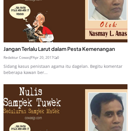
Jangan Terlalu Larut dalam Pesta Kemenangan
Redaktur CowasJP
Apr 20, 2017
0
Sidang kasus penistaan agama itu dagelan. Begitu komentar
beberapa kawan ber...