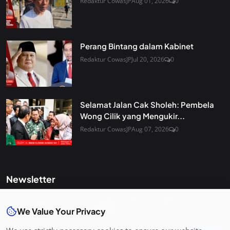
Redaktur CowasJP
Aug 01, 2026
0
Perang Bintang dalam Kabinet
Redaktur CowasJP
Jul 20, 2026
0
Selamat Jalan Cak Sholeh: Pembela
Wong Cilik yang Mengukir...
Redaktur CowasJP
Aug 07, 2026
0
Newsletter
Get the latest news and curated updates straight to your
inbox. Sign up for our newsletter.
We Value Your Privacy