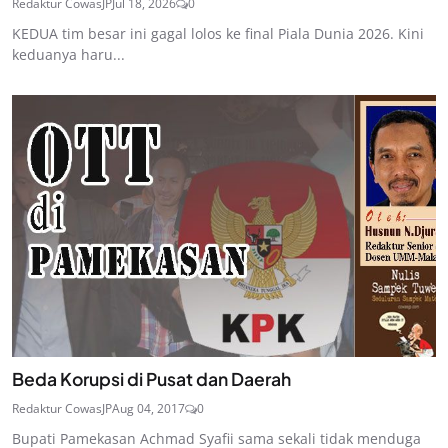
Redaktur CowasJP
Jul 18, 2026
0
KEDUA tim besar ini gagal lolos ke final Piala Dunia 2026. Kini
keduanya haru...
Beda Korupsi di Pusat dan Daerah
Redaktur CowasJP
Aug 04, 2017
0
Bupati Pamekasan Achmad Syafii sama sekali tidak menduga