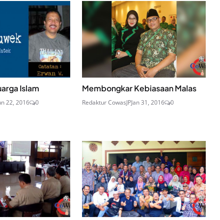
uarga Islam
Membongkar Kebiasaan Malas
un 22, 2016
0
Redaktur CowasJP
Jan 31, 2016
0