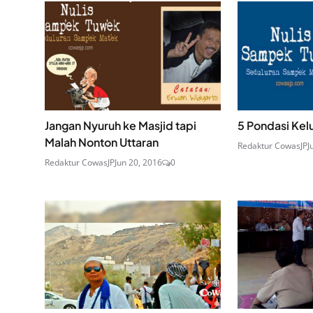
Jangan Nyuruh ke Masjid tapi
5 Pondasi Kel
Malah Nonton Uttaran
Redaktur CowasJP
J
Redaktur CowasJP
Jun 20, 2016
0