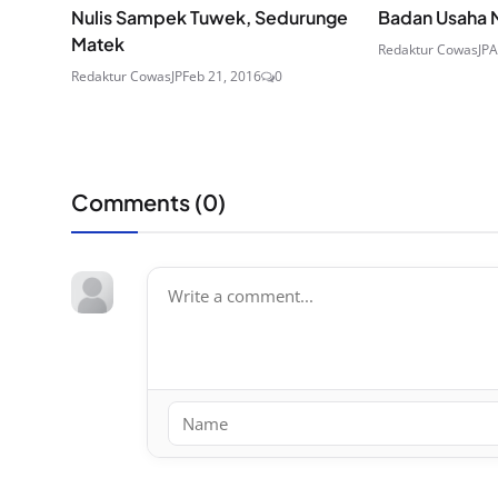
Nulis Sampek Tuwek, Sedurunge
Badan Usaha M
Matek
Redaktur CowasJP
A
Redaktur CowasJP
Feb 21, 2016
0
Comments (
0
)