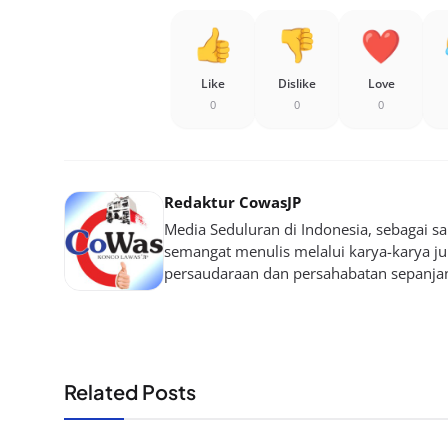
Like
Dislike
Love
0
0
0
Redaktur CowasJP
Media Seduluran di Indonesia, sebagai 
semangat menulis melalui karya-karya jurn
persaudaraan dan persahabatan sepanja
Related Posts