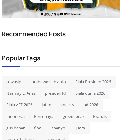
Recommended Posts
Popular Tags
cowasjp.
prabowo subianto
Piala Presiden 2026
Nasmay L. Anas
presiden RI
piala dunia 2026
Piala AFF 2026
Jatim
analisis
pd 2026
Indonesia
Persebaya
green force
Prancis
gus bahar
final
spanyol
juara
timnas Indonesia
semifinal