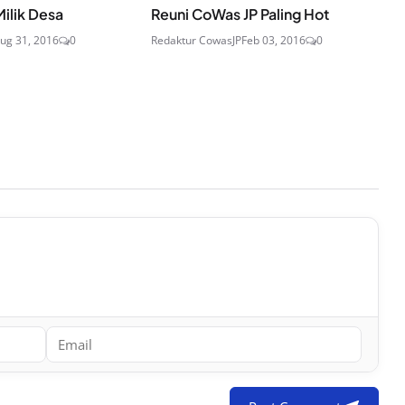
ilik Desa
Reuni CoWas JP Paling Hot
ug 31, 2016
0
Redaktur CowasJP
Feb 03, 2016
0