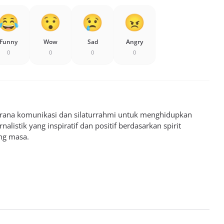
Funny
Wow
Sad
Angry
0
0
0
0
sarana komunikasi dan silaturrahmi untuk menghidupkan
alistik yang inspiratif dan positif berdasarkan spirit
ng masa.