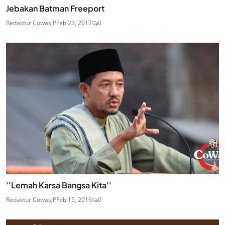
Jebakan Batman Freeport
Redaktur CowasJP
Feb 23, 2017
0
''Lemah Karsa Bangsa Kita''
Redaktur CowasJP
Feb 15, 2016
0