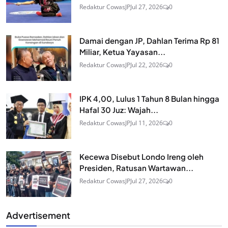
Redaktur CowasJP
Jul 27, 2026
0
Damai dengan JP, Dahlan Terima Rp 81
Miliar, Ketua Yayasan...
Redaktur CowasJP
Jul 22, 2026
0
IPK 4,00, Lulus 1 Tahun 8 Bulan hingga
Hafal 30 Juz: Wajah...
Redaktur CowasJP
Jul 11, 2026
0
Kecewa Disebut Londo Ireng oleh
Presiden, Ratusan Wartawan...
Redaktur CowasJP
Jul 27, 2026
0
Advertisement