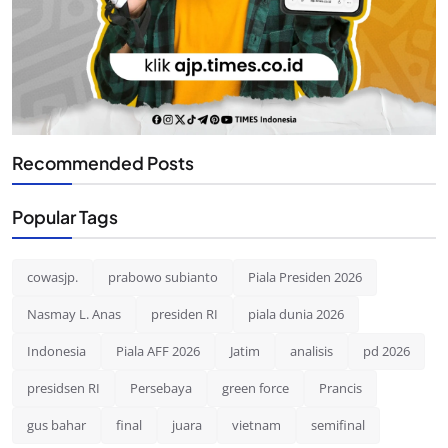
Recommended Posts
Popular Tags
cowasjp.
prabowo subianto
Piala Presiden 2026
Nasmay L. Anas
presiden RI
piala dunia 2026
Indonesia
Piala AFF 2026
Jatim
analisis
pd 2026
presidsen RI
Persebaya
green force
Prancis
gus bahar
final
juara
vietnam
semifinal