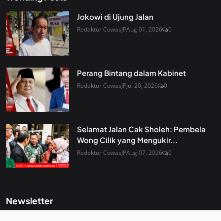
Jokowi di Ujung Jalan
Redaktur CowasJP
Aug 01, 2026
0
Perang Bintang dalam Kabinet
Redaktur CowasJP
Jul 20, 2026
0
Selamat Jalan Cak Sholeh: Pembela
Wong Cilik yang Mengukir...
Redaktur CowasJP
Aug 07, 2026
0
Newsletter
Get the latest news and curated updates straight to your