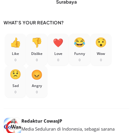
Surabaya
WHAT'S YOUR REACTION?
Like
Dislike
Love
Funny
Wow
0
0
0
0
0
Sad
Angry
0
0
Redaktur CowasJP
Media Seduluran di Indonesia, sebagai sarana