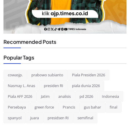
Recommended Posts
Popular Tags
cowasjp.
prabowo subianto
Piala Presiden 2026
Nasmay L. Anas
presiden RI
piala dunia 2026
Piala AFF 2026
Jatim
analisis
pd 2026
Indonesia
Persebaya
green force
Prancis
gus bahar
final
spanyol
juara
presidsen RI
semifinal