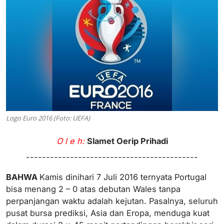
Logo Euro 2016 (Foto: UEFA)
O l e h:
Slamet Oerip Prihadi
-------------------------------------------
BAHWA
Kamis dinihari 7 Juli 2016 ternyata Portugal
bisa menang 2 – 0 atas debutan Wales tanpa
perpanjangan waktu adalah kejutan. Pasalnya, seluruh
pusat bursa prediksi, Asia dan Eropa, menduga kuat