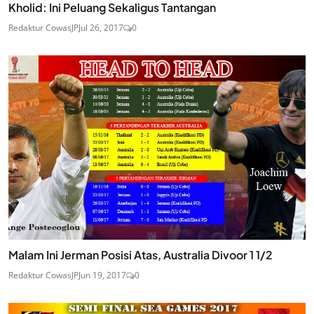
Kholid: Ini Peluang Sekaligus Tantangan
Redaktur CowasJP
Jul 26, 2017
0
Malam Ini Jerman Posisi Atas, Australia Divoor 1 1/2
Redaktur CowasJP
Jun 19, 2017
0