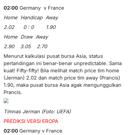
02:00
Germany v France
Home Handicap Away
2.02 0 : 0 1.90
Home Draw Away
2.90 3.05 2.70
Menurut kalkulasi pusat bursa Asia, status
pertandingan ini benar-benar unpredictable. Sama
kuat! Fifty-fifty! Bila melihat match price tim home
(Jerman) 2.02 dan match price tim away (Prancis)
1.90, maka pusat bursa Asia agak mengunggulkan
Prancis.
Timnas Jerman (Foto: UEFA)
PREDIKSI VERSI EROPA
02:00
Germany v France