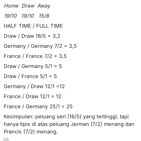
Home Draw Away
19/10 19/10 15/8
HALF TIME / FULL TIME
Draw / Draw 16/5 = 3,2
Germany / Germany 7/2 = 3,5
France / France 7/2 = 3,5
Draw / Germany 5/1 = 5
Draw / France 5/1 = 5
Germany / Draw 12/1 =12
France / Draw 12/1 = 12
France / Germany 25/1 = 25
Kesimpulan: peluang seri (16/5) yang tertinggi, tapi
hanya tipis di atas peluang Jerman (7/2) menang dan
Prancis (7/2) menang.