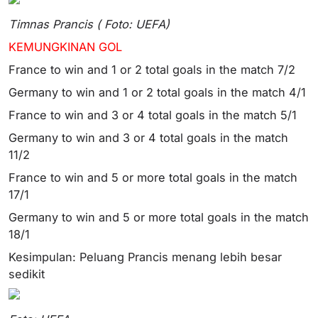
Timnas Prancis ( Foto: UEFA)
KEMUNGKINAN GOL
France to win and 1 or 2 total goals in the match 7/2
Germany to win and 1 or 2 total goals in the match 4/1
France to win and 3 or 4 total goals in the match 5/1
Germany to win and 3 or 4 total goals in the match
11/2
France to win and 5 or more total goals in the match
17/1
Germany to win and 5 or more total goals in the match
18/1
Kesimpulan: Peluang Prancis menang lebih besar
sedikit