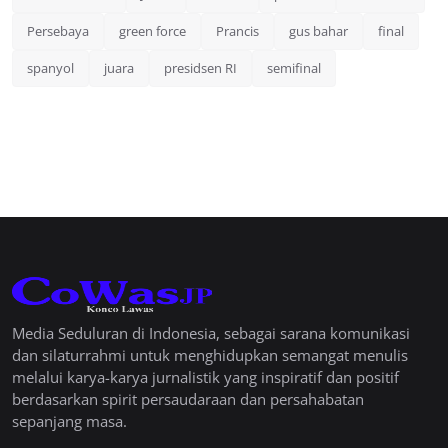
Persebaya
green force
Prancis
gus bahar
final
spanyol
juara
presidsen RI
semifinal
Media Seduluran di Indonesia, sebagai sarana komunikasi
dan silaturrahmi untuk menghidupkan semangat menulis
melalui karya-karya jurnalistik yang inspiratif dan positif
berdasarkan spirit persaudaraan dan persahabatan
sepanjang masa.