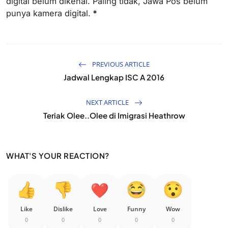
digital belum dikenal. Paling tidak, Jawa Pos belum
punya kamera digital.
*
PREVIOUS ARTICLE
Jadwal Lengkap ISC A 2016
NEXT ARTICLE
Teriak Olee..Olee di Imigrasi Heathrow
WHAT'S YOUR REACTION?
Like
Dislike
Love
Funny
Wow
0
0
0
0
0