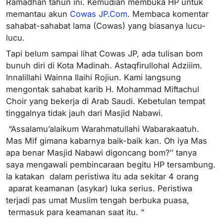
Ramadhan tahun ini. Kemudian membuka HP untuk
memantau akun
Cowas JP.Com
. Membaca komentar
sahabat-sahabat lama (Cowas) yang biasanya lucu-
lucu.
Tapi belum sampai lihat Cowas JP, ada tulisan bom
bunuh diri di Kota Madinah. Astaqfirullohal Adziiim.
Innalillahi Wainna Ilaihi Rojiun. Kami langsung
mengontak sahabat karib H. Mohammad Miftachul
Choir yang bekerja di Arab Saudi. Kebetulan tempat
tinggalnya tidak jauh dari Masjid Nabawi.
“Assalamu’alaikum Warahmatullahi Wabarakaatuh.
Mas Mif gimana kabarnya baik-baik kan. Oh iya Mas
apa benar Masjid Nabawi digoncang bom?’’ tanya
saya mengawali pembincaraan begitu HP tersambung.
Ia katakan dalam peristiwa itu ada sekitar 4 orang
aparat keamanan (asykar) luka serius. Peristiwa
terjadi pas umat Muslim tengah berbuka puasa,
termasuk para keamanan saat itu. “