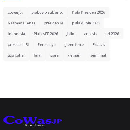
cowasjp.
prabowo subianto
Piala Presiden 2026
Nasmay L. Anas
presiden RI
piala dunia 2026
Indonesia
Piala AFF 2026
Jatim
analisis
pd 2026
presidsen RI
Persebaya
green force
Prancis
gus bahar
final
juara
vietnam
semifinal