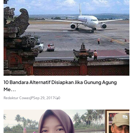
10 Bandara Alternatif Disiapkan Jika Gunung Agung
Me...
Redaktur CowasJP
Sep 29, 2017
0