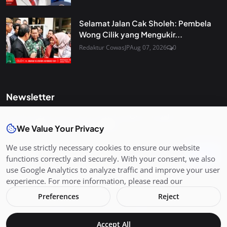
Selamat Jalan Cak Sholeh: Pembela
Wong Cilik yang Mengukir...
Redaktur CowasJP
Aug 07, 2026
0
Newsletter
Get the latest news and curated updates straight to your
inbox. Sign up for our newsletter.
We Value Your Privacy
We use strictly necessary cookies to ensure our website
Join
functions correctly and securely. With your consent, we also
use Google Analytics to analyze traffic and improve your user
experience. For more information, please read our
Preferences
Reject
Copyright 2026 CowasJP. All Rights Reserved.
Accept All
Terms & Conditions