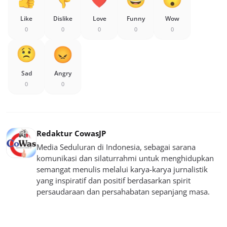
Like
Dislike
Love
Funny
Wow
0
0
0
0
0
Sad
Angry
0
0
Redaktur CowasJP
Media Seduluran di Indonesia, sebagai sarana
komunikasi dan silaturrahmi untuk menghidupkan
semangat menulis melalui karya-karya jurnalistik
yang inspiratif dan positif berdasarkan spirit
persaudaraan dan persahabatan sepanjang masa.