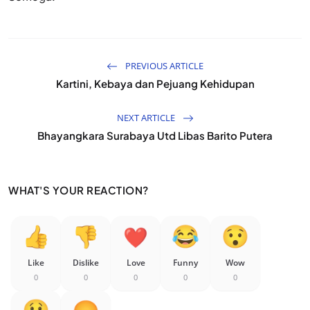
PREVIOUS ARTICLE
Kartini, Kebaya dan Pejuang Kehidupan
NEXT ARTICLE
Bhayangkara Surabaya Utd Libas Barito Putera
WHAT'S YOUR REACTION?
Like
Dislike
Love
Funny
Wow
0
0
0
0
0