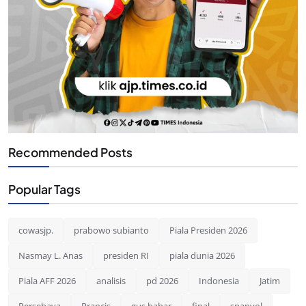
Recommended Posts
Popular Tags
cowasjp.
prabowo subianto
Piala Presiden 2026
Nasmay L. Anas
presiden RI
piala dunia 2026
Piala AFF 2026
analisis
pd 2026
Indonesia
Jatim
Persebaya
Prancis
gus bahar
final
spanyol