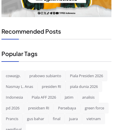
Recommended Posts
Popular Tags
cowasjp.
prabowo subianto
Piala Presiden 2026
Nasmay L. Anas
presiden RI
piala dunia 2026
Indonesia
Piala AFF 2026
Jatim
analisis
pd 2026
presidsen RI
Persebaya
green force
Prancis
gus bahar
final
juara
vietnam
semifinal