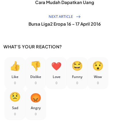
Cara Mudah Dapatkan Uang
NEXT ARTICLE
Bursa Liga2 Eropa 16 – 17 April 2016
WHAT'S YOUR REACTION?
Like
Dislike
Love
Funny
Wow
0
0
0
0
0
Sad
Angry
0
0