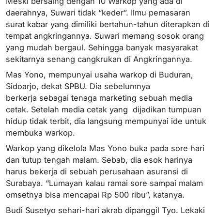
Meski bersaing dengan 10 Warkop yang ada di
daerahnya, Suwari tidak “keder”. Ilmu pemasaran
surat kabar yang dimiliki bertahun-tahun diterapkan di
tempat angkringannya. Suwari memang sosok orang
yang mudah bergaul. Sehingga banyak masyarakat
sekitarnya senang cangkrukan di Angkringannya.
Mas Yono, mempunyai usaha warkop di Buduran,
Sidoarjo, dekat SPBU. Dia sebelumnya
berkerja sebagai tenaga marketing sebuah media
cetak. Setelah media cetak yang dijadikan tumpuan
hidup tidak terbit, dia langsung mempunyai ide untuk
membuka warkop.
Warkop yang dikelola Mas Yono buka pada sore hari
dan tutup tengah malam. Sebab, dia esok harinya
harus bekerja di sebuah perusahaan asuransi di
Surabaya. “Lumayan kalau ramai sore sampai malam
omsetnya bisa mencapai Rp 500 ribu”, katanya.
Budi Susetyo sehari-hari akrab dipanggil Tyo. Lekaki