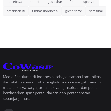
Persebaya
Prancis
gus bahar
final
spanyol
presidsen RI
timnas Indonesia
green force
semifinal
Media Seduluran di Indonesia, sebagai sarana komunikasi
dan silaturrahmi untuk menghidupkan semangat menulis
melalui karya-karya jurnalistik yang inspiratif dan positif
berdasarkan spirit persaudaraan dan persahabatan
sepanjang masa.