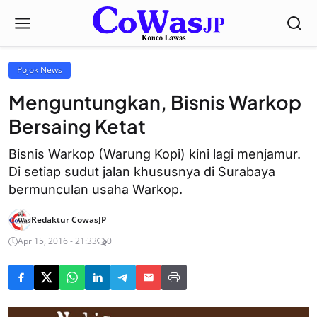
Pojok News
Menguntungkan, Bisnis Warkop
Bersaing Ketat
Bisnis Warkop (Warung Kopi) kini lagi menjamur.
Di setiap sudut jalan khususnya di Surabaya
bermunculan usaha Warkop.
Redaktur CowasJP
Apr 15, 2016 - 21:33
0