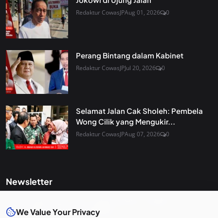
Redaktur CowasJP
Aug 01, 2026
0
Perang Bintang dalam Kabinet
Redaktur CowasJP
Jul 20, 2026
0
Selamat Jalan Cak Sholeh: Pembela
Wong Cilik yang Mengukir...
Redaktur CowasJP
Aug 07, 2026
0
Newsletter
Get the latest news and curated updates straight to your
inbox. Sign up for our newsletter.
We Value Your Privacy