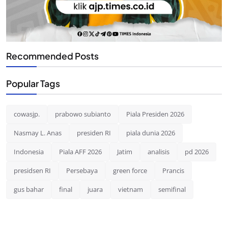
Recommended Posts
Popular Tags
cowasjp.
prabowo subianto
Piala Presiden 2026
Nasmay L. Anas
presiden RI
piala dunia 2026
Indonesia
Piala AFF 2026
Jatim
analisis
pd 2026
presidsen RI
Persebaya
green force
Prancis
gus bahar
final
juara
vietnam
semifinal