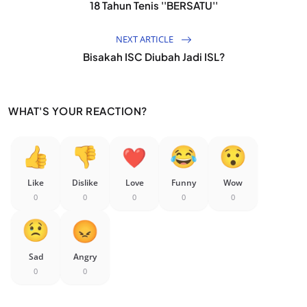
18 Tahun Tenis ''BERSATU''
NEXT ARTICLE
Bisakah ISC Diubah Jadi ISL?
WHAT'S YOUR REACTION?
Like
Dislike
Love
Funny
Wow
0
0
0
0
0
Sad
Angry
0
0