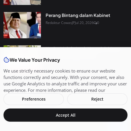
Perang Bintang dalam Kabinet
Redaktur CowasJP
Jul 20, 2026
0
Ketika Mak Soimah Ngunduh Mantu,
Perpaduan Tradisi Jawa...
We Value Your Privacy
Redaktur CowasJP
May 12, 2026
1
We use strictly necessary cookies to ensure our website
functions correctly and securely. With your consent, we also
use Google Analytics to analyze traffic and improve your user
experience. For more information, please read our
Newsletter
Preferences
Reject
Get the latest news and curated updates straight to your
inbox. Sign up for our newsletter.
Accept All
Join