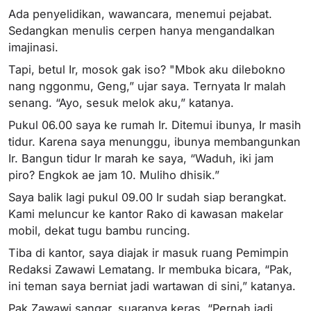
Ada penyelidikan, wawancara, menemui pejabat.
Sedangkan menulis cerpen hanya mengandalkan
imajinasi.
Tapi, betul Ir, mosok gak iso? "Mbok aku dilebokno
nang nggonmu, Geng,” ujar saya. Ternyata Ir malah
senang. “Ayo, sesuk melok aku,” katanya.
Pukul 06.00 saya ke rumah Ir. Ditemui ibunya, Ir masih
tidur. Karena saya menunggu, ibunya membangunkan
Ir. Bangun tidur Ir marah ke saya, “Waduh, iki jam
piro? Engkok ae jam 10. Muliho dhisik.”
Saya balik lagi pukul 09.00 Ir sudah siap berangkat.
Kami meluncur ke kantor Rako di kawasan makelar
mobil, dekat tugu bambu runcing.
Tiba di kantor, saya diajak ir masuk ruang Pemimpin
Redaksi Zawawi Lematang. Ir membuka bicara, “Pak,
ini teman saya berniat jadi wartawan di sini,” katanya.
Pak Zawawi sangar, suaranya keras. “Pernah jadi