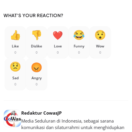
WHAT'S YOUR REACTION?
Like
Dislike
Love
Funny
Wow
0
0
0
0
0
Sad
Angry
0
0
Redaktur CowasJP
Media Seduluran di Indonesia, sebagai sarana
komunikasi dan silaturrahmi untuk menghidupkan