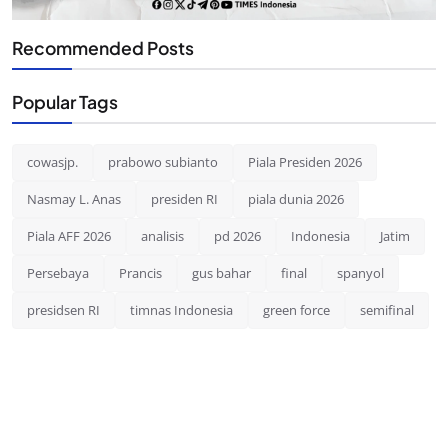
Recommended Posts
Popular Tags
cowasjp.
prabowo subianto
Piala Presiden 2026
Nasmay L. Anas
presiden RI
piala dunia 2026
Piala AFF 2026
analisis
pd 2026
Indonesia
Jatim
Persebaya
Prancis
gus bahar
final
spanyol
presidsen RI
timnas Indonesia
green force
semifinal