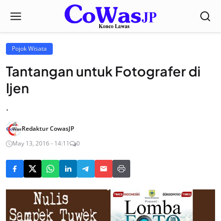
Pojok Wisata
Tantangan untuk Fotografer di
Ijen
.
Redaktur CowasJP
May 13, 2016 - 14:11
0