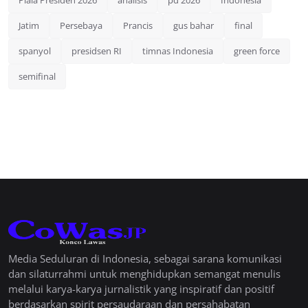
Jatim
Persebaya
Prancis
gus bahar
final
spanyol
presidsen RI
timnas Indonesia
green force
semifinal
Media Seduluran di Indonesia, sebagai sarana komunikasi
dan silaturrahmi untuk menghidupkan semangat menulis
melalui karya-karya jurnalistik yang inspiratif dan positif
berdasarkan spirit persaudaraan dan persahabatan