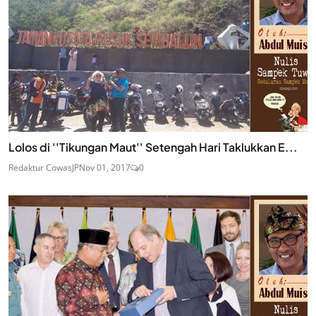
Lolos di ''Tikungan Maut'' Setengah Hari Taklukkan E...
Redaktur CowasJP
Nov 01, 2017
0