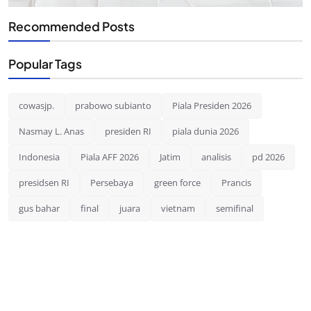
Recommended Posts
Popular Tags
cowasjp.
prabowo subianto
Piala Presiden 2026
Nasmay L. Anas
presiden RI
piala dunia 2026
Indonesia
Piala AFF 2026
Jatim
analisis
pd 2026
presidsen RI
Persebaya
green force
Prancis
gus bahar
final
juara
vietnam
semifinal