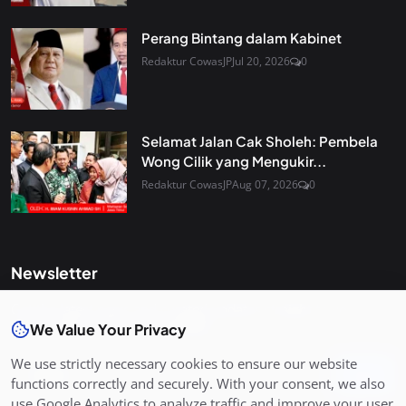
Perang Bintang dalam Kabinet
Redaktur CowasJP
Jul 20, 2026
0
Selamat Jalan Cak Sholeh: Pembela
Wong Cilik yang Mengukir...
Redaktur CowasJP
Aug 07, 2026
0
Newsletter
Get the latest news and curated updates straight to your
inbox. Sign up for our newsletter.
We Value Your Privacy
We use strictly necessary cookies to ensure our website
Join
functions correctly and securely. With your consent, we also
use Google Analytics to analyze traffic and improve your user