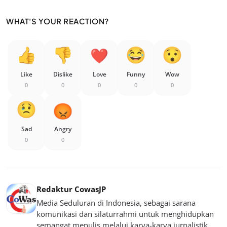
WHAT'S YOUR REACTION?
Like
Dislike
Love
Funny
Wow
0
0
0
0
0
Sad
Angry
0
0
Redaktur CowasJP
Media Seduluran di Indonesia, sebagai sarana
komunikasi dan silaturrahmi untuk menghidupkan
semangat menulis melalui karya-karya jurnalistik