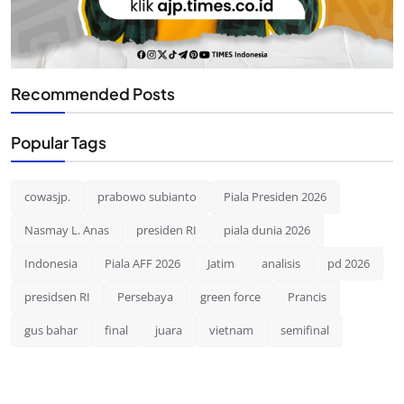
Recommended Posts
Popular Tags
cowasjp.
prabowo subianto
Piala Presiden 2026
Nasmay L. Anas
presiden RI
piala dunia 2026
Indonesia
Piala AFF 2026
Jatim
analisis
pd 2026
presidsen RI
Persebaya
green force
Prancis
gus bahar
final
juara
vietnam
semifinal