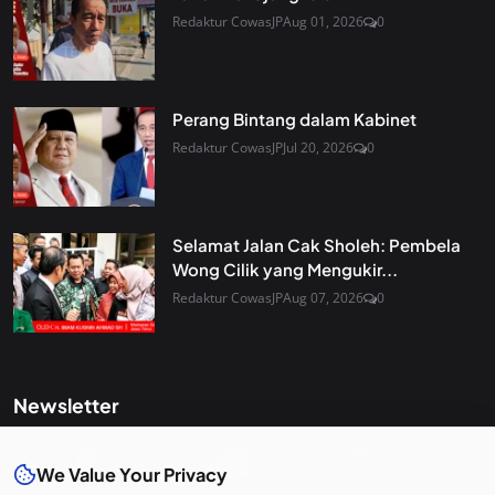
Redaktur CowasJP
Aug 01, 2026
0
Perang Bintang dalam Kabinet
Redaktur CowasJP
Jul 20, 2026
0
Selamat Jalan Cak Sholeh: Pembela
Wong Cilik yang Mengukir...
Redaktur CowasJP
Aug 07, 2026
0
Newsletter
Get the latest news and curated updates straight to your
inbox. Sign up for our newsletter.
We Value Your Privacy