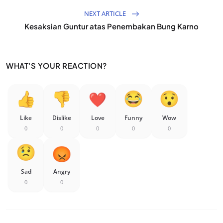
NEXT ARTICLE
Kesaksian Guntur atas Penembakan Bung Karno
WHAT'S YOUR REACTION?
Like
Dislike
Love
Funny
Wow
0
0
0
0
0
Sad
Angry
0
0