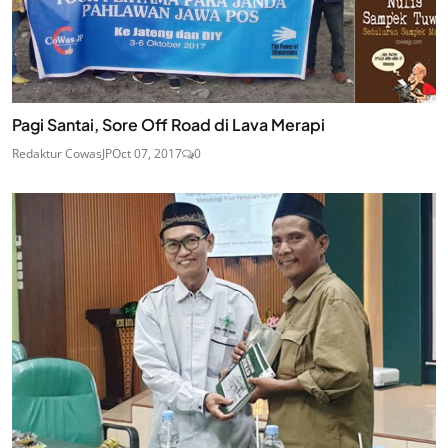
Pagi Santai, Sore Off Road di Lava Merapi
Redaktur CowasJP
Oct 07, 2017
0