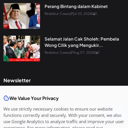
Perang Bintang dalam Kabinet
Redaktur CowasJP
Jul 20, 2026
0
Selamat Jalan Cak Sholeh: Pembela
Wong Cilik yang Mengukir...
Redaktur CowasJP
Aug 07, 2026
0
Newsletter
Get the latest news and curated updates straight to your
inbox. Sign up for our newsletter.
We Value Your Privacy
We use strictly necessary cookies to ensure our website
Join
functions correctly and securely. With your consent, we also
use Google Analytics to analyze traffic and improve your user
experience. For more information, please read our