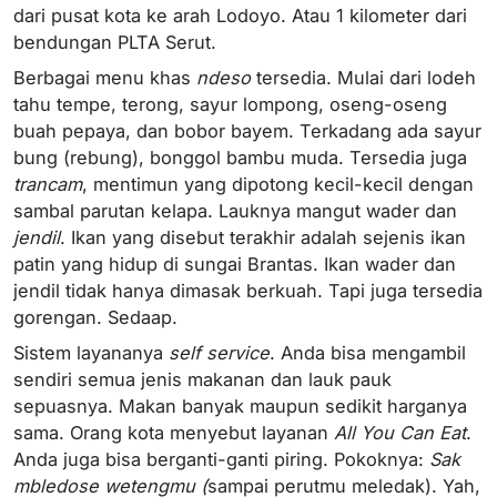
dari pusat kota ke arah Lodoyo. Atau 1 kilometer dari
bendungan PLTA Serut.
Berbagai menu khas
ndeso
tersedia. Mulai dari lodeh
tahu tempe, terong, sayur lompong, oseng-oseng
buah pepaya, dan bobor bayem. Terkadang ada sayur
bung (rebung), bonggol bambu muda. Tersedia juga
trancam
, mentimun yang dipotong kecil-kecil dengan
sambal parutan kelapa. Lauknya mangut wader dan
jendil
. Ikan yang disebut terakhir adalah sejenis ikan
patin yang hidup di sungai Brantas. Ikan wader dan
jendil tidak hanya dimasak berkuah. Tapi juga tersedia
gorengan. Sedaap.
Sistem layananya
self service
. Anda bisa mengambil
sendiri semua jenis makanan dan lauk pauk
sepuasnya. Makan banyak maupun sedikit harganya
sama. Orang kota menyebut layanan
All You Can Eat
.
Anda juga bisa berganti-ganti piring. Pokoknya:
Sak
mbledose wetengmu (
sampai perutmu meledak). Yah,