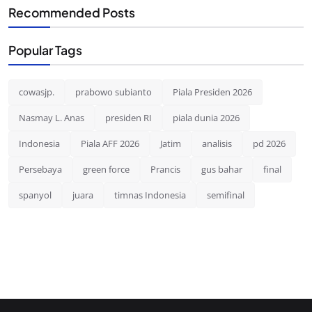
Recommended Posts
Popular Tags
cowasjp.
prabowo subianto
Piala Presiden 2026
Nasmay L. Anas
presiden RI
piala dunia 2026
Indonesia
Piala AFF 2026
Jatim
analisis
pd 2026
Persebaya
green force
Prancis
gus bahar
final
spanyol
juara
timnas Indonesia
semifinal