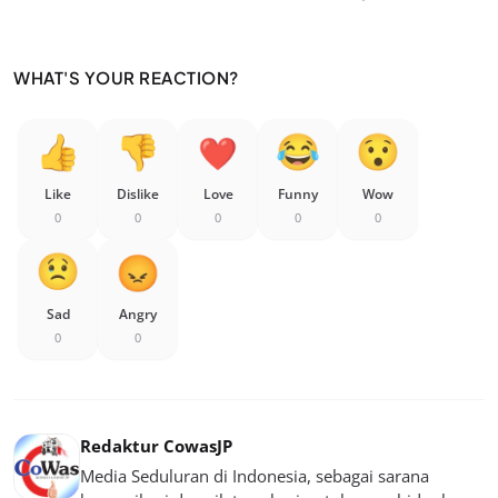
WHAT'S YOUR REACTION?
Like
Dislike
Love
Funny
Wow
0
0
0
0
0
Sad
Angry
0
0
Redaktur CowasJP
Media Seduluran di Indonesia, sebagai sarana