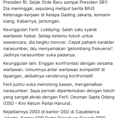
Presiden RI. Sejak Orde Baru sampai Presiden SBY.
Dia meninggal, sepulang meliput berita BPJS
Ketenaga-kerjaan di Kelapa Gading Jakarta, kemarin
siang. Kabarnya, jantungan.
Keunggulan Feril:
Lobbying
. Salah satu syarat
wartawan hebat. Setiap ketemu tokoh untuk
wawancara, dia begitu moncer. Cepat pahami karakter
narasumber, lalu menyamakan ‘gelombang frekuensi’.
Jadinya narasumber suka padanya.
Keunggulan lain: Enggan konfrontasi dengan sesama
wartawan. Umumnya antar wartawan kompetitif di
lapangan, akibatnya cenderung konfrontatif.
Feril justru suka menolong kawan, mengenalkan
narasumber. Saya pernah dipertemukan dengan tokoh
yang sangat akrab dengan Feril: Oesman Sapta Odang
(OSO – Kini Ketum Partai Hanura).
Kejadiannya 2003 di kantor OSO di Casablanca
Jakarta. Kantor DPP Partai Persatuan Daerah (PPD –