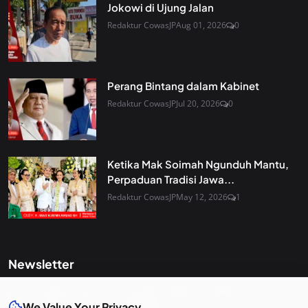
Jokowi di Ujung Jalan
Redaktur CowasJP
Aug 01, 2026
0
Perang Bintang dalam Kabinet
Redaktur CowasJP
Jul 20, 2026
0
Ketika Mak Soimah Ngunduh Mantu,
Perpaduan Tradisi Jawa...
Redaktur CowasJP
May 12, 2026
1
Newsletter
Get the latest news and curated updates straight to your
inbox. Sign up for our newsletter.
We Value Your Privacy