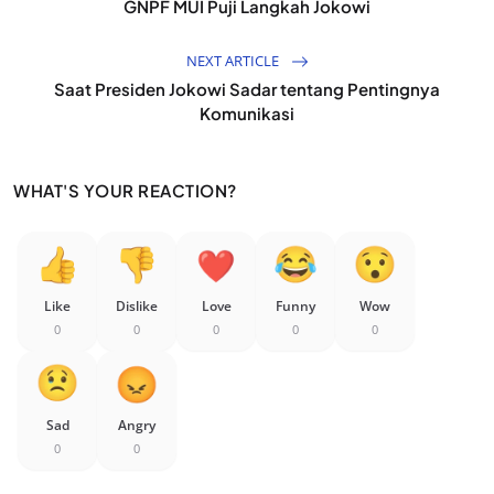
GNPF MUI Puji Langkah Jokowi
NEXT ARTICLE
Saat Presiden Jokowi Sadar tentang Pentingnya
Komunikasi
WHAT'S YOUR REACTION?
Like
Dislike
Love
Funny
Wow
0
0
0
0
0
Sad
Angry
0
0