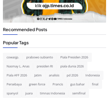
Recommended Posts
Popular Tags
cowasjp.
prabowo subianto
Piala Presiden 2026
Nasmay L. Anas
presiden RI
piala dunia 2026
Piala AFF 2026
Jatim
analisis
pd 2026
Indonesia
Persebaya
green force
Prancis
gus bahar
final
spanyol
juara
timnas Indonesia
semifinal