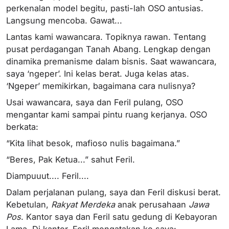
perkenalan model begitu, pasti-lah OSO antusias.
Langsung mencoba. Gawat...
Lantas kami wawancara. Topiknya rawan. Tentang
pusat perdagangan Tanah Abang. Lengkap dengan
dinamika premanisme dalam bisnis. Saat wawancara,
saya ‘ngeper’. Ini kelas berat. Juga kelas atas.
‘Ngeper’ memikirkan, bagaimana cara nulisnya?
Usai wawancara, saya dan Feril pulang, OSO
mengantar kami sampai pintu ruang kerjanya. OSO
berkata:
“Kita lihat besok, mafioso nulis bagaimana.”
“Beres, Pak Ketua...” sahut Feril.
Diampuuut.... Feril....
Dalam perjalanan pulang, saya dan Feril diskusi berat.
Kebetulan,
Rakyat Merdeka
anak perusahaan
Jawa
Pos
. Kantor saya dan Feril satu gedung di Kebayoran
Lama. Di kantor, Feril mengatakan ke saya: