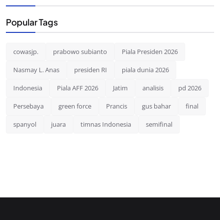
Popular Tags
cowasjp.
prabowo subianto
Piala Presiden 2026
Nasmay L. Anas
presiden RI
piala dunia 2026
Indonesia
Piala AFF 2026
Jatim
analisis
pd 2026
Persebaya
green force
Prancis
gus bahar
final
spanyol
juara
timnas Indonesia
semifinal