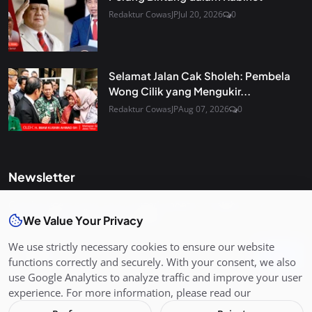
Redaktur CowasJP
Jul 20, 2026
0
Selamat Jalan Cak Sholeh: Pembela
Wong Cilik yang Mengukir...
Redaktur CowasJP
Aug 07, 2026
0
Newsletter
Get the latest news and curated updates straight to your
inbox. Sign up for our newsletter.
We Value Your Privacy
We use strictly necessary cookies to ensure our website
Join
functions correctly and securely. With your consent, we also
use Google Analytics to analyze traffic and improve your user
experience. For more information, please read our