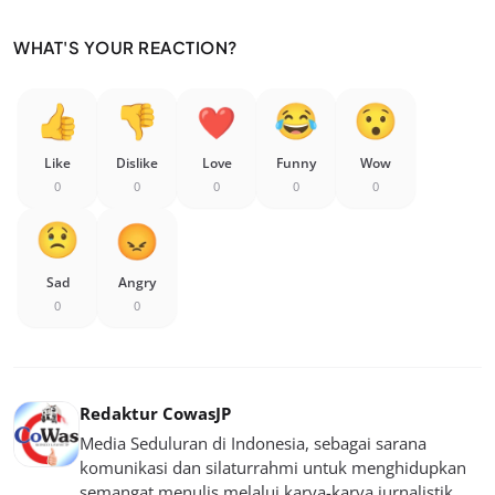
WHAT'S YOUR REACTION?
Like
Dislike
Love
Funny
Wow
0
0
0
0
0
Sad
Angry
0
0
Redaktur CowasJP
Media Seduluran di Indonesia, sebagai sarana
komunikasi dan silaturrahmi untuk menghidupkan
semangat menulis melalui karya-karya jurnalistik