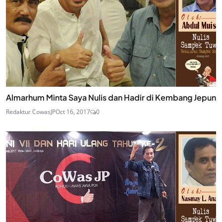
Almarhum Minta Saya Nulis dan Hadir di Kembang Jepun
Redaktur CowasJP
Oct 16, 2017
0