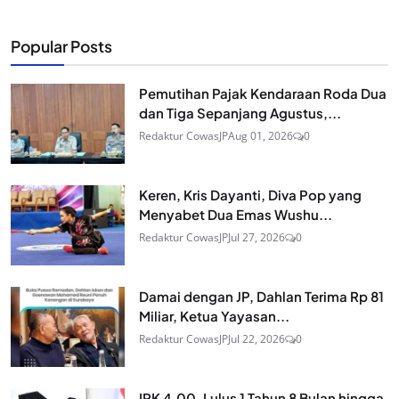
Popular Posts
Pemutihan Pajak Kendaraan Roda Dua
dan Tiga Sepanjang Agustus,...
Redaktur CowasJP
Aug 01, 2026
0
Keren, Kris Dayanti, Diva Pop yang
Menyabet Dua Emas Wushu...
Redaktur CowasJP
Jul 27, 2026
0
Damai dengan JP, Dahlan Terima Rp 81
Miliar, Ketua Yayasan...
Redaktur CowasJP
Jul 22, 2026
0
IPK 4,00, Lulus 1 Tahun 8 Bulan hingga