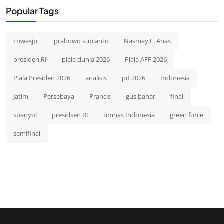
Popular Tags
cowasjp.
prabowo subianto
Nasmay L. Anas
presiden RI
piala dunia 2026
Piala AFF 2026
Piala Presiden 2026
analisis
pd 2026
Indonesia
Jatim
Persebaya
Prancis
gus bahar
final
spanyol
presidsen RI
timnas Indonesia
green force
semifinal