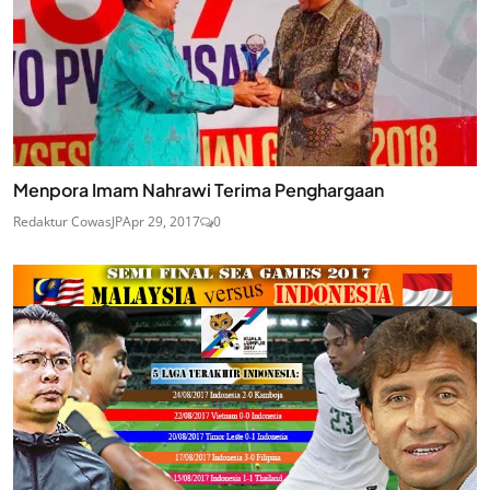
Menpora Imam Nahrawi Terima Penghargaan
Redaktur CowasJP
Apr 29, 2017
0