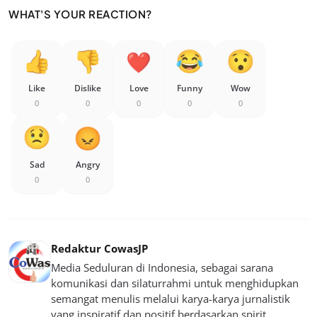
WHAT'S YOUR REACTION?
Like
Dislike
Love
Funny
Wow
0
0
0
0
0
Sad
Angry
0
0
Redaktur CowasJP
Media Seduluran di Indonesia, sebagai sarana
komunikasi dan silaturrahmi untuk menghidupkan
semangat menulis melalui karya-karya jurnalistik
yang inspiratif dan positif berdasarkan spirit