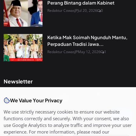
Perang Bintang dalam Kabinet
Redaktur CowasJP
Jul 20, 2026
0
Ketika Mak Soimah Ngunduh Mantu,
Perpaduan Tradisi Jawa...
Redaktur CowasJP
May 12, 2026
1
Newsletter
Get the latest news and curated updates straight to your
inbox. Sign up for our newsletter.
We Value Your Privacy
We use strictly necessary cookies to ensure our website
Join
functions correctly and securely. With your consent, we also
use Google Analytics to analyze traffic and improve your user
experience. For more information, please read our