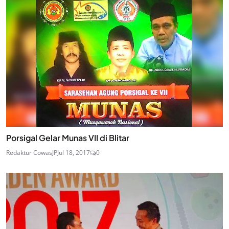
Porsigal Gelar Munas VII di Blitar
Redaktur CowasJP
Jul 18, 2017
0