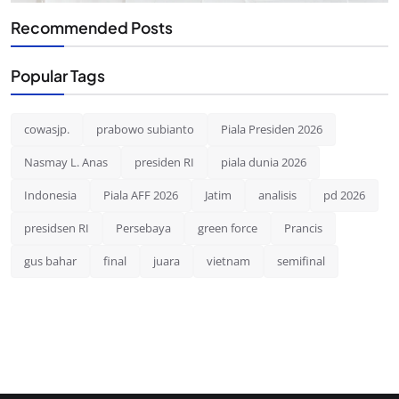
Recommended Posts
Popular Tags
cowasjp.
prabowo subianto
Piala Presiden 2026
Nasmay L. Anas
presiden RI
piala dunia 2026
Indonesia
Piala AFF 2026
Jatim
analisis
pd 2026
presidsen RI
Persebaya
green force
Prancis
gus bahar
final
juara
vietnam
semifinal