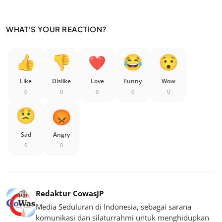
WHAT'S YOUR REACTION?
Like
Dislike
Love
Funny
Wow
0
0
0
0
0
Sad
Angry
0
0
Redaktur CowasJP
Media Seduluran di Indonesia, sebagai sarana
komunikasi dan silaturrahmi untuk menghidupkan