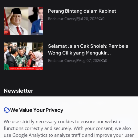
Perang Bintang dalam Kabinet
Redaktur CowasJP
Jul 20, 2026
0
Selamat Jalan Cak Sholeh: Pembela
Wong Cilik yang Mengukir...
Redaktur CowasJP
Aug 07, 2026
0
Newsletter
Get the latest news and curated updates straight to your
inbox. Sign up for our newsletter.
We Value Your Privacy
We use strictly necessary cookies to ensure our website
Join
functions correctly and securely. With your consent, we also
use Google Analytics to analyze traffic and improve your user