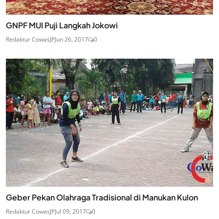
GNPF MUI Puji Langkah Jokowi
Redaktur CowasJP
Jun 26, 2017
0
Geber Pekan Olahraga Tradisional di Manukan Kulon
Redaktur CowasJP
Jul 09, 2017
0