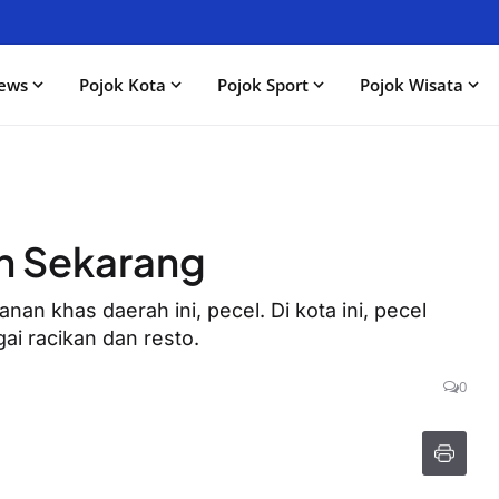
ews
Pojok Kota
Pojok Sport
Pojok Wisata
an Sekarang
an khas daerah ini, pecel. Di kota ini, pecel
ai racikan dan resto.
0