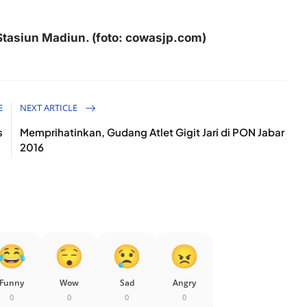
Stasiun Madiun. (foto: cowasjp.com)
E
NEXT ARTICLE
s
Memprihatinkan, Gudang Atlet Gigit Jari di PON Jabar
2016
Funny
Wow
Sad
Angry
0
0
0
0