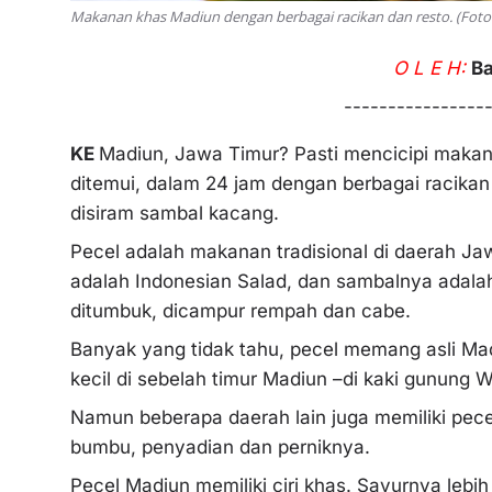
Makanan khas Madiun dengan berbagai racikan dan resto. (Foto
O L E H:
B
----------------
KE
Madiun, Jawa Timur? Pasti mencicipi makanan
ditemui, dalam 24 jam dengan berbagai racikan 
disiram sambal kacang.
Pecel adalah makanan tradisional di daerah J
adalah Indonesian Salad, dan sambalnya adalah
ditumbuk, dicampur rempah dan cabe.
Banyak yang tidak tahu, pecel memang asli Ma
kecil di sebelah timur Madiun –di kaki gunung W
Namun beberapa daerah lain juga memiliki pecel
bumbu, penyadian dan perniknya.
Pecel Madiun memiliki ciri khas. Sayurnya leb