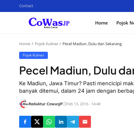
Contact
Home
Pojok N
Home
Pojok Kuliner
Pecel Madiun, Dulu dan Sekarang
Pojok Kuliner
Pecel Madiun, Dulu d
Ke Madiun, Jawa Timur? Pasti mencicipi makan
banyak ditemui, dalam 24 jam dengan berbag
Redaktur CowasJP
Feb 13, 2016 - 14:48