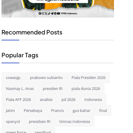
Recommended Posts
Popular Tags
cowasjp.
prabowo subianto
Piala Presiden 2026
Nasmay L. Anas
presiden RI
piala dunia 2026
Piala AFF 2026
analisis
pd 2026
Indonesia
Jatim
Persebaya
Prancis
gus bahar
final
spanyol
presidsen RI
timnas Indonesia
green force
semifinal