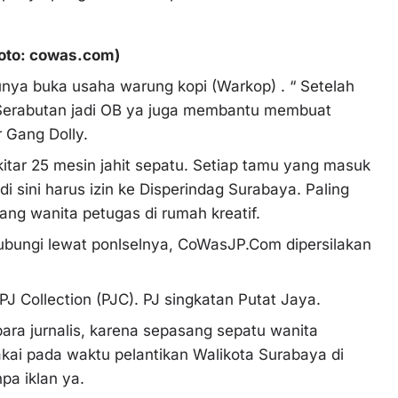
Foto: cowas.com)
lunya buka usaha warung kopi (Warkop) . “ Setelah
. Serabutan jadi OB ya juga membantu membuat
r Gang Dolly.
kitar 25 mesin jahit sepatu. Setiap tamu yang masuk
i sini harus izin ke Disperindag Surabaya. Paling
rang wanita petugas di rumah kreatif.
hubungi lewat ponlselnya, CoWasJP.Com dipersilakan
J Collection (PJC). PJ singkatan Putat Jaya.
para jurnalis, karena sepasang sepatu wanita
akai pada waktu pelantikan Walikota Surabaya di
pa iklan ya.