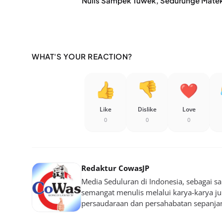
Nulis Sampek Tuwek, Sedurunge Mate
WHAT'S YOUR REACTION?
Like
Dislike
Love
0
0
0
Redaktur CowasJP
Media Seduluran di Indonesia, sebagai 
semangat menulis melalui karya-karya jurn
persaudaraan dan persahabatan sepanja