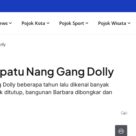
ews
Pojok Kota
Pojok Sport
Pojok Wisata
olly
epatu Nang Gang Dolly
 Dolly beberapa tahun lalu dikenal banyak
rak ditutup, bangunan Barbara dibongkar dan
0