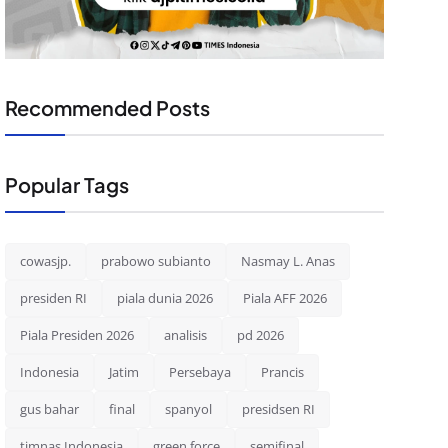
Recommended Posts
Popular Tags
cowasjp.
prabowo subianto
Nasmay L. Anas
presiden RI
piala dunia 2026
Piala AFF 2026
Piala Presiden 2026
analisis
pd 2026
Indonesia
Jatim
Persebaya
Prancis
gus bahar
final
spanyol
presidsen RI
timnas Indonesia
green force
semifinal