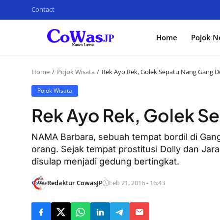
Contact
Home
Pojok N
Home
Pojok Wisata
Rek Ayo Rek, Golek Sepatu Nang Gang D
Pojok Wisata
Rek Ayo Rek, Golek S
NAMA Barbara, sebuah tempat bordil di Gang
orang. Sejak tempat prostitusi Dolly dan Ja
disulap menjadi gedung bertingkat.
Redaktur CowasJP
Feb 21, 2016 - 16:43