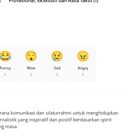
k
Profesional, Eksklusif dan Rasa Takut (1)
Funny
Wow
Sad
Angry
0
0
0
0
sarana komunikasi dan silaturrahmi untuk menghidupkan
alistik yang inspiratif dan positif berdasarkan spirit
ng masa.