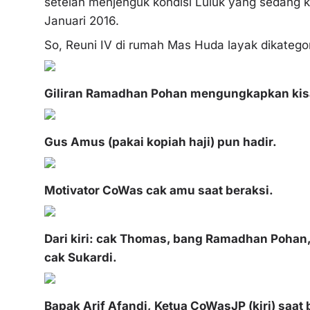
setelah menjenguk kondisi Luluk yang sedang 
Januari 2016.
So, Reuni IV di rumah Mas Huda layak dikategor
Giliran Ramadhan Pohan mengungkapkan kisa
Gus Amus (pakai kopiah haji) pun hadir.
Motivator CoWas cak amu saat beraksi.
Dari kiri: cak Thomas, bang Ramadhan Pohan, 
cak Sukardi.
Bapak Arif Afandi, Ketua CoWasJP (kiri) saa