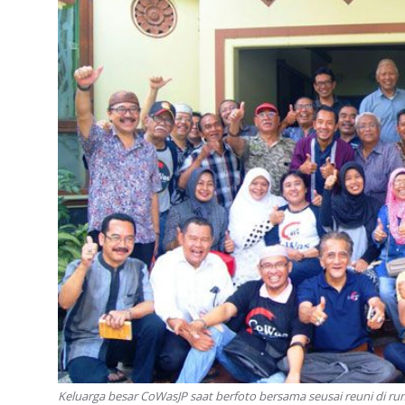
Keluarga besar CoWasJP saat berfoto bersama seusai reuni di r