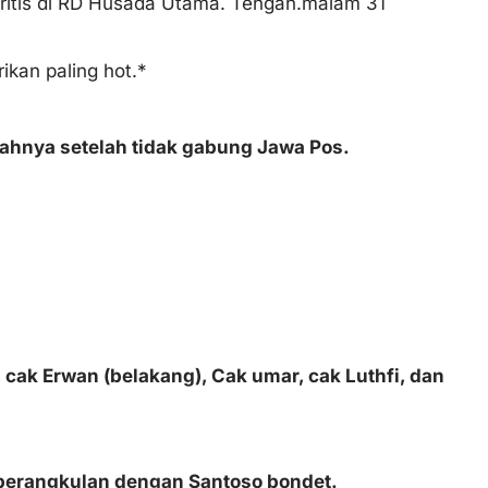
kritis di RD Husada Utama. Tengah.malam 31
ikan paling hot.*
hnya setelah tidak gabung Jawa Pos.
cak Erwan (belakang), Cak umar, cak Luthfi, dan
t berangkulan dengan Santoso bondet.