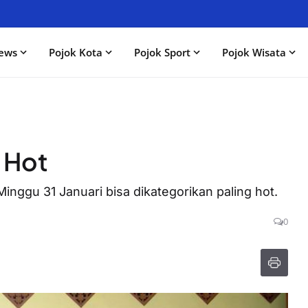
ews
Pojok Kota
Pojok Sport
Pojok Wisata
 Hot
ggu 31 Januari bisa dikategorikan paling hot.
0