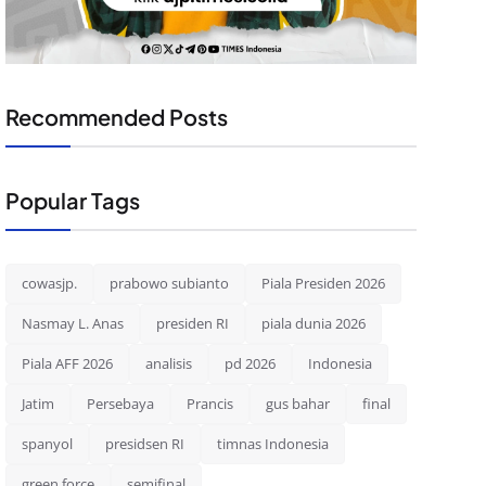
Recommended Posts
Popular Tags
cowasjp.
prabowo subianto
Piala Presiden 2026
Nasmay L. Anas
presiden RI
piala dunia 2026
Piala AFF 2026
analisis
pd 2026
Indonesia
Jatim
Persebaya
Prancis
gus bahar
final
spanyol
presidsen RI
timnas Indonesia
green force
semifinal