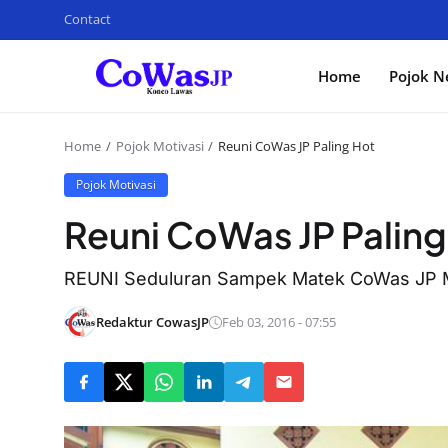
Contact
Home
Pojok N
Home
Pojok Motivasi
Reuni CoWas JP Paling Hot
Pojok Motivasi
Reuni CoWas JP Paling
REUNI Seduluran Sampek Matek CoWas JP Min
Redaktur CowasJP
Feb 03, 2016 - 07:55