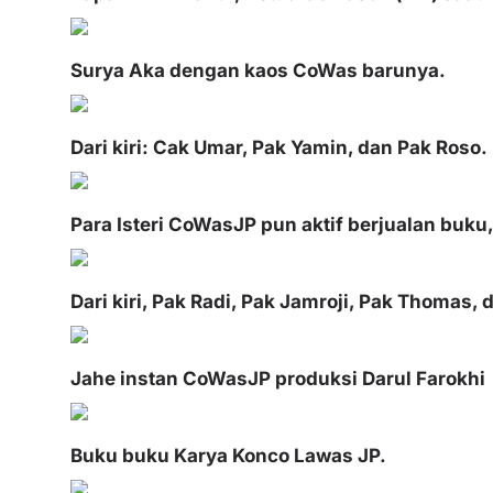
Surya Aka dengan kaos CoWas barunya.
Dari kiri: Cak Umar, Pak Yamin, dan Pak Roso.
Para Isteri CoWasJP pun aktif berjualan buku,
Dari kiri, Pak Radi, Pak Jamroji, Pak Thomas, 
Jahe instan CoWasJP produksi Darul Farokhi
Buku buku Karya Konco Lawas JP.