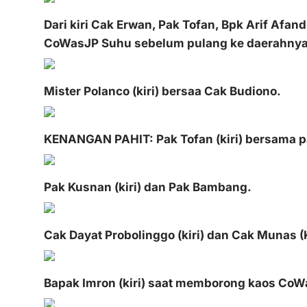
Dari kiri Cak Erwan, Pak Tofan, Bpk Arif Afa
CoWasJP Suhu sebelum pulang ke daerahny
Mister Polanco (kiri) bersaa Cak Budiono.
KENANGAN PAHIT: Pak Tofan (kiri) bersama pa
Pak Kusnan (kiri) dan Pak Bambang.
Cak Dayat Probolinggo (kiri) dan Cak Munas (
Bapak Imron (kiri) saat memborong kaos CoW