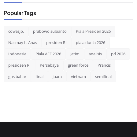
Popular Tags
cowasjp.
prabowo subianto
Piala Presiden 2026
Nasmay L. Anas
presiden RI
piala dunia 2026
Indonesia
Piala AFF 2026
Jatim
analisis
pd 2026
presidsen RI
Persebaya
green force
Prancis
gus bahar
final
juara
vietnam
semifinal