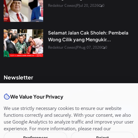
Redaktur CowasJP
Jul 20, 2026
0
Selamat Jalan Cak Sholeh: Pembela
Wong Cilik yang Mengukir...
Redaktur CowasJP
Aug 07, 2026
0
Newsletter
Get the latest news and curated updates straight to your
We Value Your Privacy
inbox. Sign up for our newsletter.
We use strictly necessary cookies to ensure our website
Join
functions correctly and securely. With your consent, we also
use Google Analytics to analyze traffic and improve your user
experience. For more information, please read our
Preferences
Reject