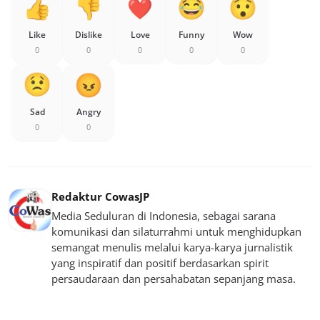
Like
Dislike
Love
Funny
Wow
0
0
0
0
0
Sad
Angry
0
0
Redaktur CowasJP
Media Seduluran di Indonesia, sebagai sarana
komunikasi dan silaturrahmi untuk menghidupkan
semangat menulis melalui karya-karya jurnalistik
yang inspiratif dan positif berdasarkan spirit
persaudaraan dan persahabatan sepanjang masa.