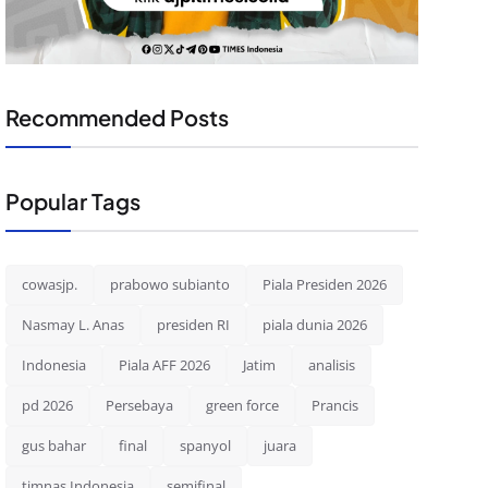
Recommended Posts
Popular Tags
cowasjp.
prabowo subianto
Piala Presiden 2026
Nasmay L. Anas
presiden RI
piala dunia 2026
Indonesia
Piala AFF 2026
Jatim
analisis
pd 2026
Persebaya
green force
Prancis
gus bahar
final
spanyol
juara
timnas Indonesia
semifinal