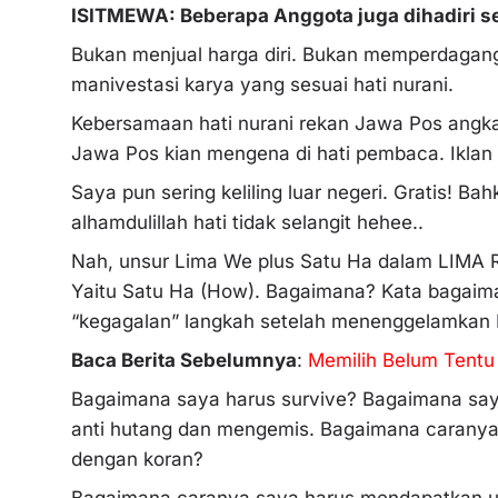
ISITMEWA: Beberapa Anggota juga dihadiri
Bukan menjual harga diri. Bukan memperdagangk
manivestasi karya yang sesuai hati nurani.
Kebersamaan hati nurani rekan Jawa Pos angk
Jawa Pos kian mengena di hati pembaca. Ikla
Saya pun sering keliling luar negeri. Gratis! B
alhamdulillah hati tidak selangit hehee..
Nah, unsur Lima We plus Satu Ha dalam LIMA 
Yaitu Satu Ha (How). Bagaimana? Kata bagaim
“kegagalan” langkah setelah menenggelamkan K
Baca Berita Sebelumnya
:
Memilih Belum Tentu
Bagaimana saya harus survive? Bagaimana say
anti hutang dan mengemis. Bagaimana caranya 
dengan koran?
Bagaimana caranya saya harus mendapatkan uang