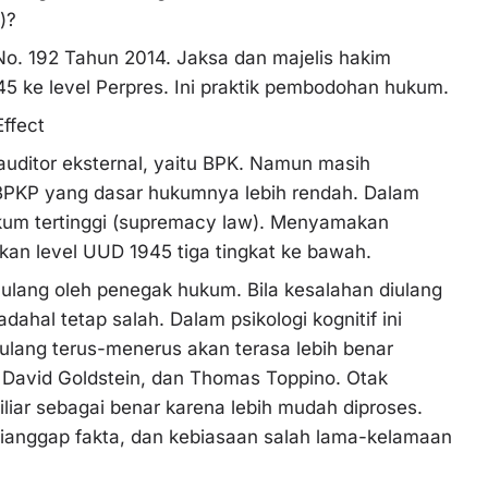
s)?
o. 192 Tahun 2014. Jaksa dan majelis hakim
 ke level Perpres. Ini praktik pembodohan hukum.
ffect
uditor eksternal, yaitu BPK. Namun masih
n BPKP yang dasar hukumnya lebih rendah. Dalam
kum tertinggi (supremacy law). Menyamakan
an level UUD 1945 tiga tingkat ke bawah.
-ulang oleh penegak hukum. Bila kesalahan diulang
ahal tetap salah. Dalam psikologi kognitif ini
diulang terus-menerus akan terasa lebih benar
r, David Goldstein, dan Thomas Toppino. Otak
iar sebagai benar karena lebih mudah diproses.
dianggap fakta, dan kebiasaan salah lama-kelamaan