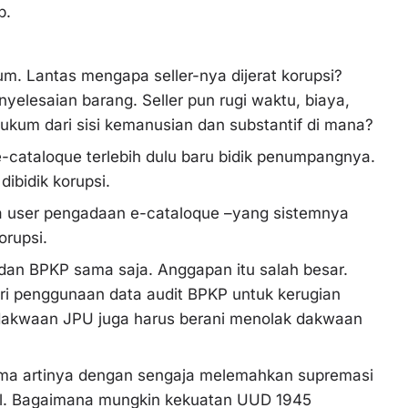
up.
kum. Lantas mengapa seller-nya dijerat korupsi?
yelesaian barang. Seller pun rugi waktu, biaya,
 hukum dari sisi kemanusian dan substantif di mana?
e-cataloque terlebih dulu baru bidik penumpangnya.
dibidik korupsi.
a user pengadaan e-cataloque –yang sistemnya
orupsi.
n BPKP sama saja. Anggapan itu salah besar.
i penggunaan data audit BPKP untuk kerugian
 dakwaan JPU juga harus berani menolak dakwaan
a artinya dengan sengaja melemahkan supremasi
onal. Bagaimana mungkin kekuatan UUD 1945