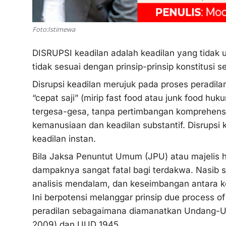
Foto:Istimewa
DISRUPSI keadilan adalah keadilan yang tidak u
tidak sesuai dengan prinsip-prinsip konstitusi se
Disrupsi keadilan merujuk pada proses peradila
“cepat saji” (mirip fast food atau junk food h
tergesa-gesa, tanpa pertimbangan komprehensif
kemanusiaan dan keadilan substantif. Disrupsi k
keadilan instan.
Bila Jaksa Penuntut Umum (JPU) atau majelis h
dampaknya sangat fatal bagi terdakwa. Nasib 
analisis mendalam, dan keseimbangan antara 
Ini berpotensi melanggar prinsip due process of
peradilan sebagaimana diamanatkan Undang-
2009) dan UUD 1945.