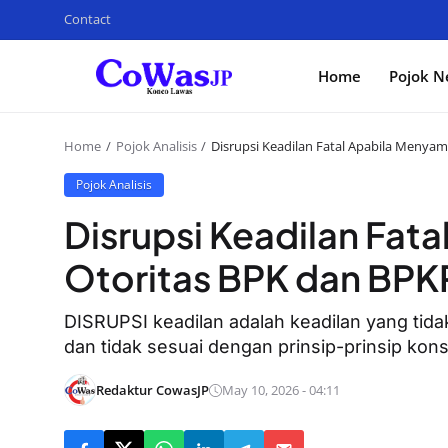
Contact
Home
Pojok N
Home
Pojok Analisis
Disrupsi Keadilan Fatal Apabila Menya
Pojok Analisis
Disrupsi Keadilan Fat
Otoritas BPK dan BPK
​DISRUPSI keadilan adalah keadilan yang tida
dan tidak sesuai dengan prinsip-prinsip konst
Redaktur CowasJP
May 10, 2026 - 04:11