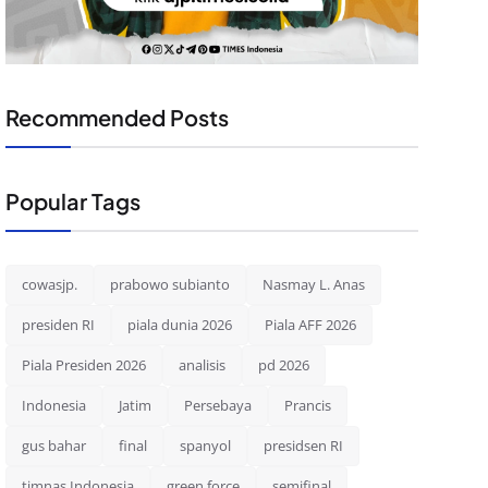
Recommended Posts
Popular Tags
cowasjp.
prabowo subianto
Nasmay L. Anas
presiden RI
piala dunia 2026
Piala AFF 2026
Piala Presiden 2026
analisis
pd 2026
Indonesia
Jatim
Persebaya
Prancis
gus bahar
final
spanyol
presidsen RI
timnas Indonesia
green force
semifinal