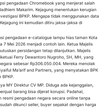
upsi pengadaan Chromebook yang menjerat salah
 Nadhiem Makarim. Kejagung menentukan kerugian
 investigasi BPKP. Mengapa tidak menggunakan data
Kejagung ini kemudian ditiru jaksa-jaksa di
psi pengadaan e-catalogue lampu hias taman Kota
a 7 Mei 2026 menjadi contoh lain. Ketua Majelis
uskan persidangan tetap dilanjutkan. Majelis
ketuai Ferry Dewantoro Nugroho, SH, MH, yang
 negara sebesar Rp306.050.004. Mereka menolak
Syaiful Ma’arif and Partners, yang menyatakan BPK
n BPKP.
unya MY Direktur CV MP. Diduga ada kejanggalan,
njual barang bisa dijerat korupsi. Padahal,
 resmi pengadaan negara secara online tanpa
a sudah dikunci seller, buyer sepakat dengan harga