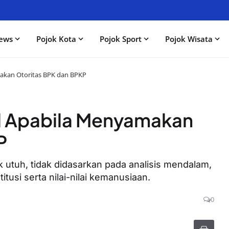
ews
Pojok Kota
Pojok Sport
Pojok Wisata
makan Otoritas BPK dan BPKP
al Apabila Menyamakan
P
k utuh, tidak didasarkan pada analisis mendalam,
itusi serta nilai-nilai kemanusiaan.
0