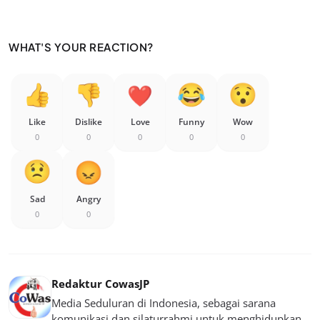
WHAT'S YOUR REACTION?
Like
Dislike
Love
Funny
Wow
0
0
0
0
0
Sad
Angry
0
0
Redaktur CowasJP
Media Seduluran di Indonesia, sebagai sarana
komunikasi dan silaturrahmi untuk menghidupkan