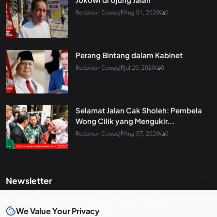
Redaktur CowasJP
Aug 01, 2026
0
Perang Bintang dalam Kabinet
Redaktur CowasJP
Jul 20, 2026
0
Selamat Jalan Cak Sholeh: Pembela
Wong Cilik yang Mengukir...
Redaktur CowasJP
Aug 07, 2026
0
Newsletter
Get the latest news and curated updates straight to your
inbox. Sign up for our newsletter.
We Value Your Privacy