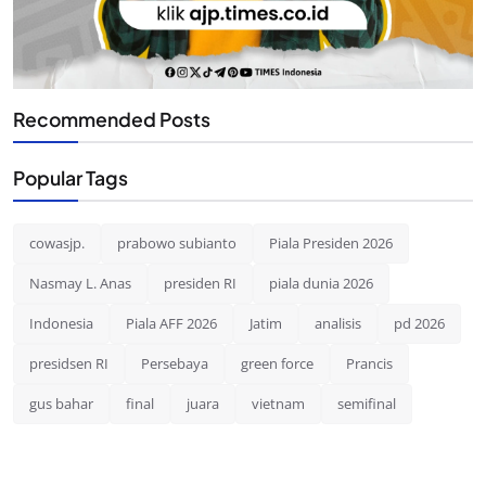
Recommended Posts
Popular Tags
cowasjp.
prabowo subianto
Piala Presiden 2026
Nasmay L. Anas
presiden RI
piala dunia 2026
Indonesia
Piala AFF 2026
Jatim
analisis
pd 2026
presidsen RI
Persebaya
green force
Prancis
gus bahar
final
juara
vietnam
semifinal