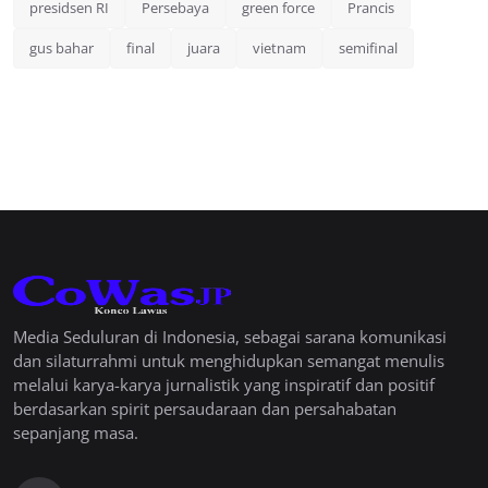
presidsen RI
Persebaya
green force
Prancis
gus bahar
final
juara
vietnam
semifinal
Media Seduluran di Indonesia, sebagai sarana komunikasi
dan silaturrahmi untuk menghidupkan semangat menulis
melalui karya-karya jurnalistik yang inspiratif dan positif
berdasarkan spirit persaudaraan dan persahabatan
sepanjang masa.