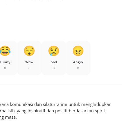
Funny
Wow
Sad
Angry
0
0
0
0
sarana komunikasi dan silaturrahmi untuk menghidupkan
alistik yang inspiratif dan positif berdasarkan spirit
ng masa.