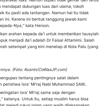
u mendapat dukungan luas dari ulama, tokoh
k itu pasti ada tantangan. Namun hal itu tidak
n ini. Karena ini bentuk tanggung jawab kami
epada-Nya,’’ kata Herson.
rikan arahan kepada da’i untuk memberikan tausyiah
uk menjadi da’i adalah Dr Faisal Attamimi. Salah
rah setempat yang kini menetap di Kota Palu (yang
annya. (Foto: Kusnin/CoWasJP.com)
mengupas tentang pentingnya salat dalam
n peristiwa Isra’ Mi’raj Nabi Muhammad SAW..
mperingatan Isra’ Mi’raj sama saja dengan
’ katanya. Untuk itu, setiap muslim harus bisa
at mejadi rukun Islam yang wajib dilaksanakan.