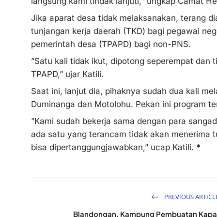
langsung kami tindak lanjuti,” ungkap Camat He
Jika aparat desa tidak melaksanakan, terang d
tunjangan kerja daerah (TKD) bagi pegawai nege
pemerintah desa (TPAPD) bagi non-PNS.
”Satu kali tidak ikut, dipotong seperempat dan
TPAPD,” ujar Katili.
Saat ini, lanjut dia, pihaknya sudah dua kali m
Duminanga dan Motolohu. Pekan ini program te
”Kami sudah bekerja sama dengan para sangadi (
ada satu yang terancam tidak akan menerima t
bisa dipertanggungjawabkan,” ucap Katili.
*
PREVIOUS ARTICL
Blandongan, Kampung Pembuatan Kapa