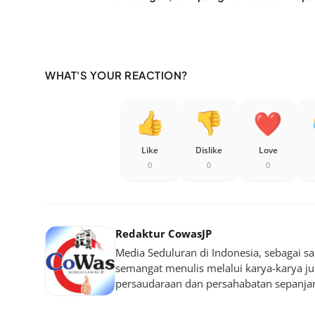
WHAT'S YOUR REACTION?
Like
Dislike
Love
0
0
0
Redaktur CowasJP
Media Seduluran di Indonesia, sebagai 
semangat menulis melalui karya-karya jurn
persaudaraan dan persahabatan sepanja