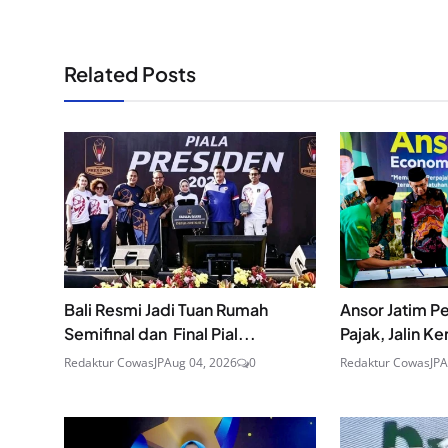
Related Posts
Bali Resmi Jadi Tuan Rumah
Ansor Jatim Pe
Semifinal dan Final Pial...
Pajak, Jalin Ke
Redaktur CowasJP
Aug 04, 2026
0
Redaktur CowasJP
A