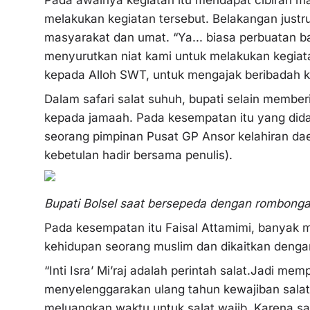
melakukan kegiatan tersebut. Belakangan justr
masyarakat dan umat. “Ya... biasa perbuatan bai
menyurutkan niat kami untuk melakukan kegiata
kepada Alloh SWT, untuk mengajak beribadah k
Dalam safari salat suhuh, bupati selain membe
kepada jamaah. Pada kesempatan itu yang didap
seorang pimpinan Pusat GP Ansor kelahiran dae
kebetulan hadir bersama penulis).
Bupati Bolsel saat bersepeda dengan rombong
Pada kesempatan itu Faisal Attamimi, banyak 
kehidupan seorang muslim dan dikaitkan denga
“Inti Isra’ Mi’raj adalah perintah salat.Jadi me
menyelenggarakan ulang tahun kewajiban salat,’
meluangkan waktu untuk salat wajib. Karena sal