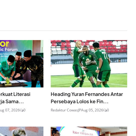
rkuat Literasi
Heading Yuran Fernandes Antar
rja Sama...
Persebaya Lolos ke Fin...
ug 07, 2026
0
Redaktur CowasJP
Aug 05, 2026
0