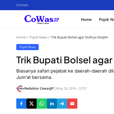
Contact
Home
Pojok N
Home
Pojok News
Trik Bupati Bolsel agar Stafnya Disiplin
Pojok News
Trik Bupati Bolsel agar
Biasanya safari pejabat ke daerah-daerah di
Jum’at bersama.
Redaktur CowasJP
May 26, 2016 - 22:57