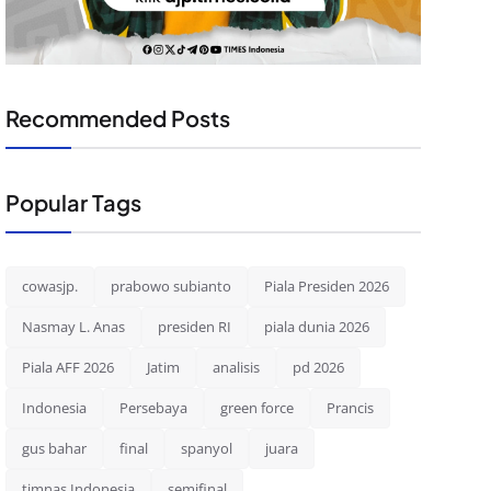
Recommended Posts
Popular Tags
cowasjp.
prabowo subianto
Piala Presiden 2026
Nasmay L. Anas
presiden RI
piala dunia 2026
Piala AFF 2026
Jatim
analisis
pd 2026
Indonesia
Persebaya
green force
Prancis
gus bahar
final
spanyol
juara
timnas Indonesia
semifinal