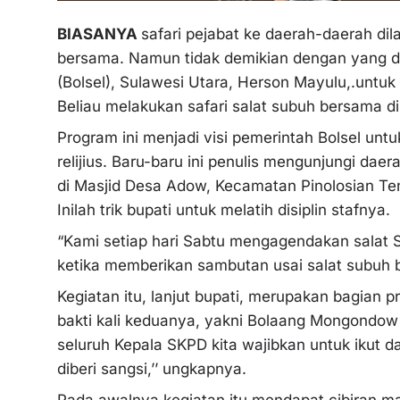
BIASANYA
safari pejabat ke daerah-daerah dil
bersama. Namun tidak demikian dengan yang d
(Bolsel), Sulawesi Utara, Herson Mayulu,.unt
Beliau melakukan safari salat subuh bersama d
Program ini menjadi visi pemerintah Bolsel u
relijius. Baru-baru ini penulis mengunjungi dae
di Masjid Desa Adow, Kecamatan Pinolosian T
Inilah trik bupati untuk melatih disiplin stafnya.
“Kami setiap hari Sabtu mengagendakan salat S
ketika memberikan sambutan usai salat subuh 
Kegiatan itu, lanjut bupati, merupakan bagian 
bakti kali keduanya, yakni Bolaang Mongondow 
seluruh Kepala SKPD kita wajibkan untuk ikut da
diberi sangsi,’’ ungkapnya.
Pada awalnya kegiatan itu mendapat cibiran ma