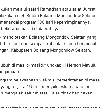
akukan melalui safari Ramadhan atau salat Jum’at
ilakukan oleh Bupati Bolaang Mongondow Selatan
uk menandai program 100 hari kepemimpinannya.
i beberapa masjid di daerahnya.
ntuk menciptakan Bolaang Mongondow Selatan yang
rah tersebut dan sempat ikut salat subuh berjamaah
engah, Kabupaten Bolaang Mongondow Selatan.
ubuh di masjid-masjid,’’ ungkap H Herson Mayulu
berjamaah.
program pelaksanaan visi-misi pemerintahan di masa
yang relijius. “ Untuk menyukseskan acara ini
n mengajak seluruh staf. Kalau tidak hadir akan
syarakat luas. Namun bupati tidak gentar dan terus