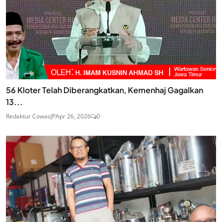
56 Kloter Telah Diberangkatkan, Kemenhaj Gagalkan
13...
Redaktur CowasJP
Apr 26, 2026
0