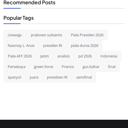
Recommended Posts
Popular Tags
cowasjp.
prabowo subianto
Piala Presiden 2026
Nasmay L. Anas
presiden RI
piala dunia 2026
Piala AFF 2026
Jatim
analisis
pd 2026
Indonesia
Persebaya
green force
Prancis
gus bahar
final
spanyol
juara
presidsen RI
semifinal