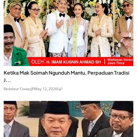
Ketika Mak Soimah Ngunduh Mantu, Perpaduan Tradisi
J...
Redaktur CowasJP
May 12, 2026
1