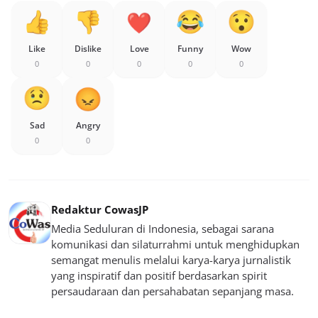
Like
Dislike
Love
Funny
Wow
0
0
0
0
0
Sad
Angry
0
0
Redaktur CowasJP
Media Seduluran di Indonesia, sebagai sarana
komunikasi dan silaturrahmi untuk menghidupkan
semangat menulis melalui karya-karya jurnalistik
yang inspiratif dan positif berdasarkan spirit
persaudaraan dan persahabatan sepanjang masa.