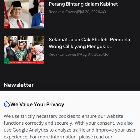
Perang Bintang dalam Kabinet
Redaktur CowasJP
Jul 20, 2026
0
Selamat Jalan Cak Sholeh: Pembela
Wong Cilik yang Mengukir...
Redaktur CowasJP
Aug 07, 2026
0
Newsletter
Get the latest news and curated updates straight to your
inbox. Sign up for our newsletter.
We Value Your Privacy
We use strictly necessary cookies to ensure our website
Join
functions correctly and securely. With your consent, we also
use Google Analytics to analyze traffic and improve your user
experience. For more information, please read our