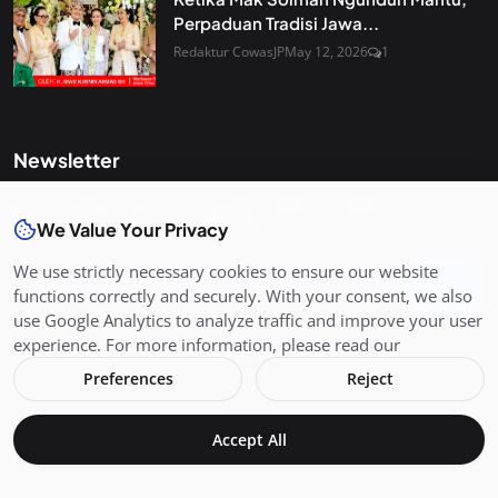
Perpaduan Tradisi Jawa...
Redaktur CowasJP
May 12, 2026
1
Newsletter
Get the latest news and curated updates straight to your
inbox. Sign up for our newsletter.
We Value Your Privacy
We use strictly necessary cookies to ensure our website
Join
functions correctly and securely. With your consent, we also
use Google Analytics to analyze traffic and improve your user
experience. For more information, please read our
Preferences
Reject
Copyright 2026 CowasJP. All Rights Reserved.
Accept All
Terms & Conditions