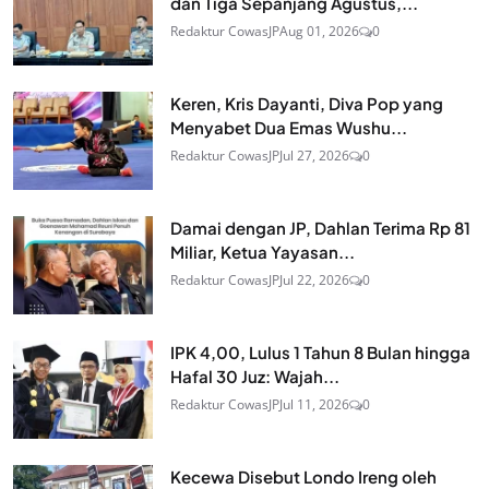
dan Tiga Sepanjang Agustus,...
Redaktur CowasJP
Aug 01, 2026
0
Keren, Kris Dayanti, Diva Pop yang
Menyabet Dua Emas Wushu...
Redaktur CowasJP
Jul 27, 2026
0
Damai dengan JP, Dahlan Terima Rp 81
Miliar, Ketua Yayasan...
Redaktur CowasJP
Jul 22, 2026
0
IPK 4,00, Lulus 1 Tahun 8 Bulan hingga
Hafal 30 Juz: Wajah...
Redaktur CowasJP
Jul 11, 2026
0
Kecewa Disebut Londo Ireng oleh