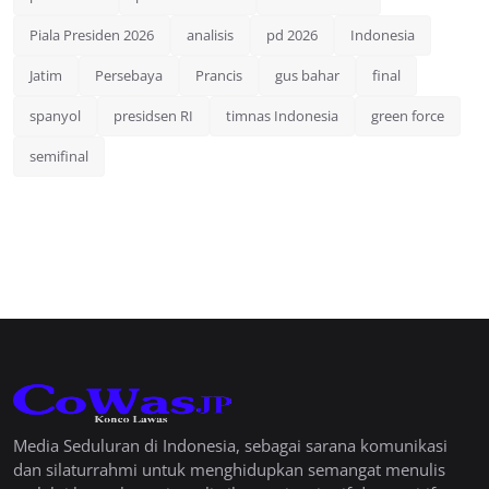
Piala Presiden 2026
analisis
pd 2026
Indonesia
Jatim
Persebaya
Prancis
gus bahar
final
spanyol
presidsen RI
timnas Indonesia
green force
semifinal
Media Seduluran di Indonesia, sebagai sarana komunikasi
dan silaturrahmi untuk menghidupkan semangat menulis