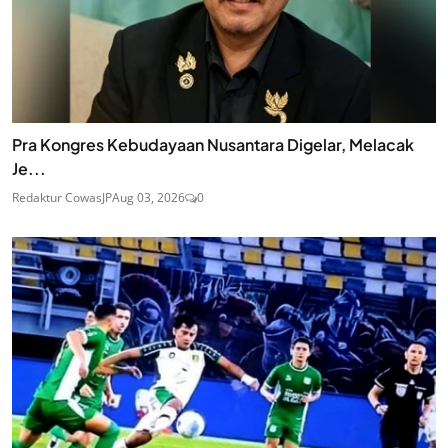
Pra Kongres Kebudayaan Nusantara Digelar, Melacak
Je...
Redaktur CowasJP
Aug 03, 2026
0