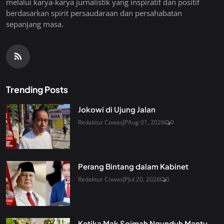
melalui karya-karya jurnalistik yang inspiratif dan positif
berdasarkan spirit persaudaraan dan persahabatan
sepanjang masa.
Trending Posts
Jokowi di Ujung Jalan
Redaktur CowasJP
Aug 01, 2026
0
Perang Bintang dalam Kabinet
Redaktur CowasJP
Jul 20, 2026
0
Ketika Mak Soimah Ngunduh Mantu,